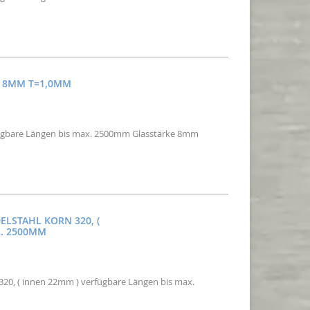
R 8MM T=1,0MM
erfügbare Längen bis max. 2500mm Glasstärke 8mm
ELSTAHL KORN 320, (
X. 2500MM
 320, ( innen 22mm ) verfügbare Längen bis max.