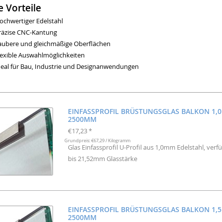
e Vorteile
ochwertiger Edelstahl
räzise CNC-Kantung
aubere und gleichmäßige Oberflächen
lexible Auswahlmöglichkeiten
deal für Bau, Industrie und Designanwendungen
EINFASSPROFIL BRÜSTUNGSGLAS BALKON 1,
2500MM
€17,23
*
Grundpreis: €67,29 / Kilogramm
Glas Einfassprofil U-Profil aus 1,0mm Edelstahl, v
bis 21,52mm Glasstärke
EINFASSPROFIL BRÜSTUNGSGLAS BALKON 1,
2500MM