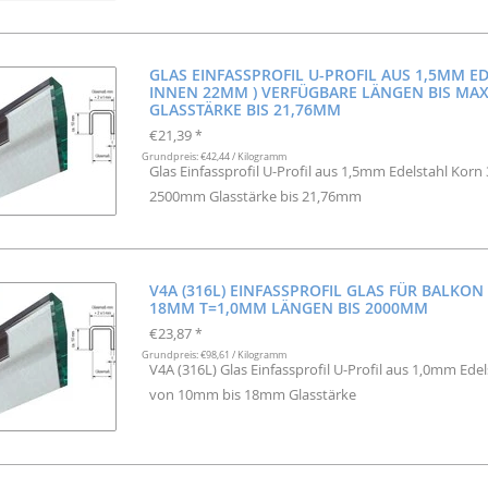
GLAS EINFASSPROFIL U-PROFIL AUS 1,5MM ED
INNEN 22MM ) VERFÜGBARE LÄNGEN BIS MA
GLASSTÄRKE BIS 21,76MM
€21,39
*
Grundpreis: €42,44 / Kilogramm
Glas Einfassprofil U-Profil aus 1,5mm Edelstahl Korn
2500mm Glasstärke bis 21,76mm
V4A (316L) EINFASSPROFIL GLAS FÜR BALKON
18MM T=1,0MM LÄNGEN BIS 2000MM
€23,87
*
Grundpreis: €98,61 / Kilogramm
V4A (316L) Glas Einfassprofil U-Profil aus 1,0mm Ed
von 10mm bis 18mm Glasstärke