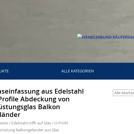
UKTE
ALLE KATEGORIEN
aseinfassung aus Edelstahl
Profile Abdeckung von
üstungsglas Balkon
länder
seite
/
Edelstahl trifft auf Glas
/
U-Profil
brüstung Balkongeländer aus Glas