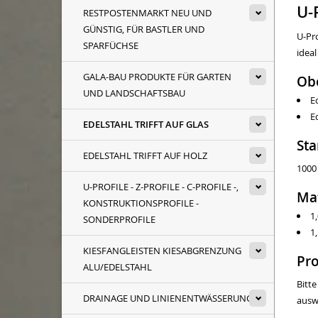
U-
RESTPOSTENMARKT NEU UND
GÜNSTIG, FÜR BASTLER UND
U-Pr
SPARFÜCHSE
idea
GALA-BAU PRODUKTE FÜR GARTEN
Ob
UND LANDSCHAFTSBAU
E
E
EDELSTAHL TRIFFT AUF GLAS
St
EDELSTAHL TRIFFT AUF HOLZ
1000
U-PROFILE - Z-PROFILE - C-PROFILE -,
Mat
KONSTRUKTIONSPROFILE -
1
SONDERPROFILE
1
KIESFANGLEISTEN KIESABGRENZUNG
Pro
ALU/EDELSTAHL
Bitt
DRAINAGE UND LINIENENTWÄSSERUNG
ausw