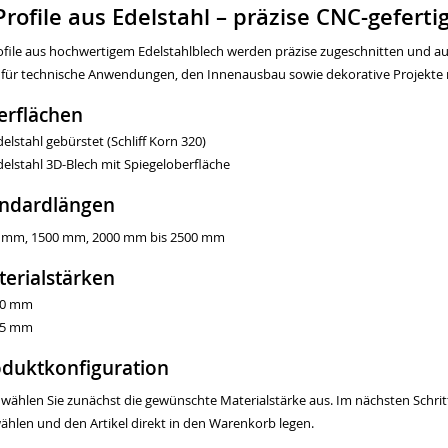
Profile aus Edelstahl – präzise CNC-geferti
ofile aus hochwertigem Edelstahlblech werden präzise zugeschnitten und a
l für technische Anwendungen, den Innenausbau sowie dekorative Projekte
erflächen
delstahl gebürstet (Schliff Korn 320)
delstahl 3D-Blech mit Spiegeloberfläche
andardlängen
 mm, 1500 mm, 2000 mm bis 2500 mm
erialstärken
,0 mm
,5 mm
duktkonfiguration
e wählen Sie zunächst die gewünschte Materialstärke aus. Im nächsten Schrit
ählen und den Artikel direkt in den Warenkorb legen.