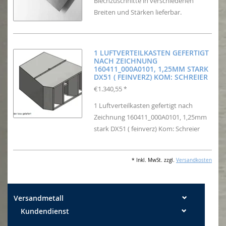
Blechzuschnitte in verschiedenen
Breiten und Stärken lieferbar.
1 LUFTVERTEILKASTEN GEFERTIGT
NACH ZEICHNUNG
160411_000A0101, 1,25MM STARK
DX51 ( FEINVERZ) KOM: SCHREIER
€1.340,55
*
1 Luftverteilkasten gefertigt nach
Zeichnung 160411_000A0101, 1,25mm
stark DX51 ( feinverz) Kom: Schreier
* Inkl. MwSt. zzgl.
Versandkosten
Versandmetall
Kundendienst