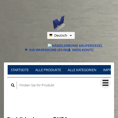
Deutsch
Nederlands
Français
IHR WARENKORB (€0,00)
MEIN KONTO
STARTSEITE
ALLE PRODUKTE
ALLE KATEGORIEN
IMPRES