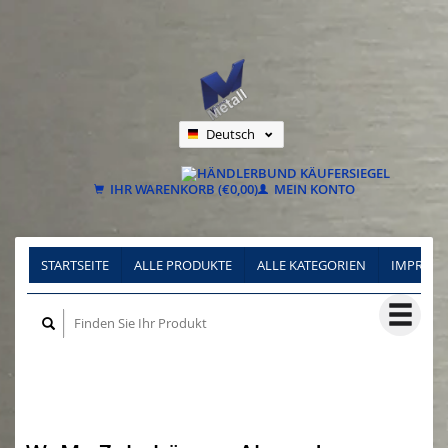
Deutsch
Nederlands
Français
IHR WARENKORB (€0,00)
MEIN KONTO
STARTSEITE
ALLE PRODUKTE
ALLE KATEGORIEN
IMPRES