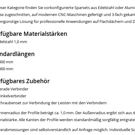
eser Kategorie finden Sie vorkonfigurierte Sparsets aus Edelstahl oder Alu
ise zugeschnitten, auf modernen CNC-Maschinen gefertigt und 3-fach gekant
engünstige Lösung für professionelle Anwendungen auf Flachdächern und 
fügbare Materialstärken
delstahl 1,0 mm
andardlängen
000 mm
000 mm
rfügbares Zubehör
erade Verbinder
inkelverbinder
chraubenset zur Verbindung der Leisten mit den Verbindern
Innenradius der Profile beträgt ca. 1,0 mm. Der Außenradius ergibt sich aus
ialstärke. Alle Kanten der Profile werden standardmäßig sorgfältig entgrate
erabmessungen sind selbstverständlich auf Anfrage möglich. Individuelle 