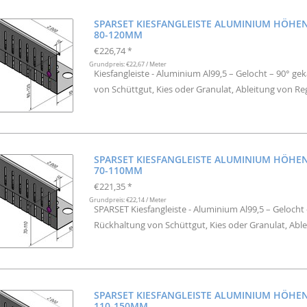
SPARSET KIESFANGLEISTE ALUMINIUM HÖHE
80-120MM
€226,74
*
Grundpreis: €22,67 / Meter
Kiesfangleiste - Aluminium Al99,5 – Gelocht – 90° ge
von Schüttgut, Kies oder Granulat, Ableitung von R
SPARSET KIESFANGLEISTE ALUMINIUM HÖHE
70-110MM
€221,35
*
Grundpreis: €22,14 / Meter
SPARSET Kiesfangleiste - Aluminium Al99,5 – Gelocht 
Rückhaltung von Schüttgut, Kies oder Granulat, Abl
SPARSET KIESFANGLEISTE ALUMINIUM HÖHE
110-150MM