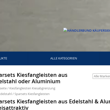
UKTE
ALLE KATEGORIEN
arsets Kiesfangleisten aus
elstahl oder Aluminium
seite
/
Kiesfangleisten Kiesabgrenzung
delstahl
/
Sparsets Kiesfangleisten
arsets Kiesfangleisten aus Edelstahl & A
eisattraktiv