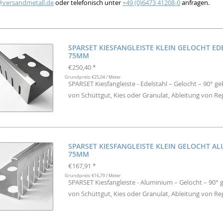
@versandmetall.de
oder telefonisch unter
+49 (0)6473 41208-0
anfragen.
SPARSET KIESFANGLEISTE KLEIN GELOCHT ED
75MM
€250,40
*
Grundpreis: €25,04 / Meter
SPARSET Kiesfangleiste - Edelstahl – Gelocht – 90° g
von Schüttgut, Kies oder Granulat, Ableitung von R
SPARSET KIESFANGLEISTE KLEIN GELOCHT A
75MM
€167,91
*
Grundpreis: €16,79 / Meter
SPARSET Kiesfangleiste - Aluminium – Gelocht – 90° 
von Schüttgut, Kies oder Granulat, Ableitung von R