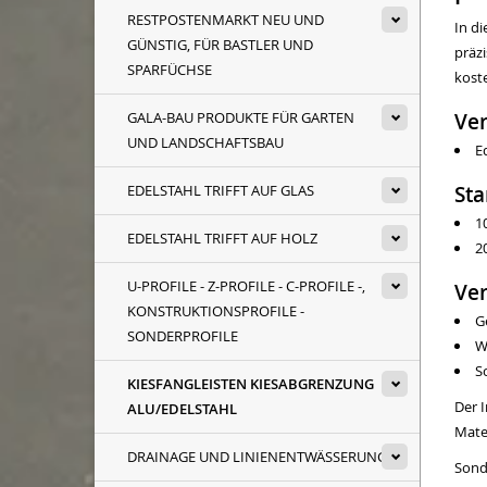
RESTPOSTENMARKT NEU UND
In di
GÜNSTIG, FÜR BASTLER UND
präz
SPARFÜCHSE
kost
Ver
GALA-BAU PRODUKTE FÜR GARTEN
UND LANDSCHAFTSBAU
E
St
EDELSTAHL TRIFFT AUF GLAS
1
EDELSTAHL TRIFFT AUF HOLZ
2
U-PROFILE - Z-PROFILE - C-PROFILE -,
Ve
KONSTRUKTIONSPROFILE -
G
SONDERPROFILE
W
S
KIESFANGLEISTEN KIESABGRENZUNG
Der 
ALU/EDELSTAHL
Mater
DRAINAGE UND LINIENENTWÄSSERUNG
Sond