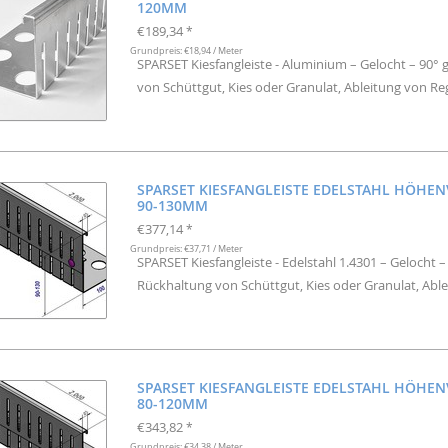
20MM
€189,34
*
Grundpreis: €18,94 / Meter
SPARSET Kiesfangleiste - Aluminium – Gelocht – 90° 
von Schüttgut, Kies oder Granulat, Ableitung von R
SPARSET KIESFANGLEISTE EDELSTAHL HÖHE
90-130MM
€377,14
*
Grundpreis: €37,71 / Meter
SPARSET Kiesfangleiste - Edelstahl 1.4301 – Gelocht 
Rückhaltung von Schüttgut, Kies oder Granulat, Abl
SPARSET KIESFANGLEISTE EDELSTAHL HÖHE
80-120MM
€343,82
*
Grundpreis: €34,38 / Meter