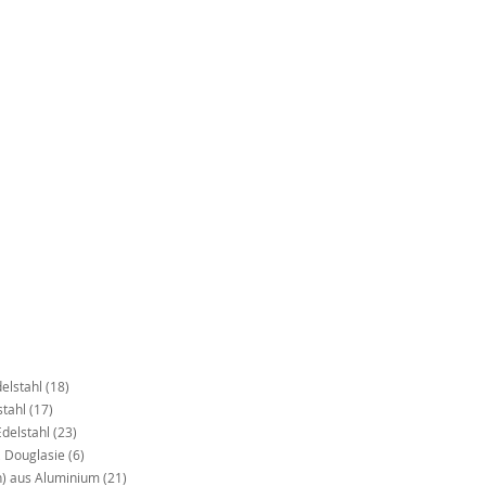
delstahl
(18)
stahl
(17)
Edelstahl
(23)
, Douglasie
(6)
ch) aus Aluminium
(21)