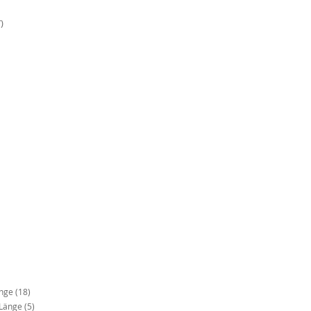
)
änge
(18)
 Länge
(5)