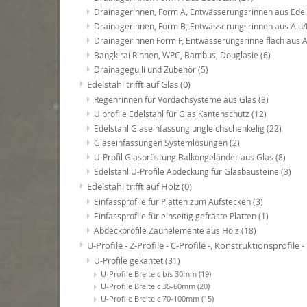
Drainagerinnen, Form A, Entwässerungsrinnen aus Ede
Drainagerinnen, Form B, Entwässerungsrinnen aus Alu/
Drainagerinnen Form F, Entwässerungsrinne flach aus
Bangkirai Rinnen, WPC, Bambus, Douglasie
(6)
Drainagegulli und Zubehör
(5)
Edelstahl trifft auf Glas
(0)
Regenrinnen für Vordachsysteme aus Glas
(8)
U profile Edelstahl für Glas Kantenschutz
(12)
Edelstahl Glaseinfassung ungleichschenkelig
(22)
Glaseinfassungen Systemlösungen
(2)
U-Profil Glasbrüstung Balkongeländer aus Glas
(8)
Edelstahl U-Profile Abdeckung für Glasbausteine
(3)
Edelstahl trifft auf Holz
(0)
Einfassprofile für Platten zum Aufstecken
(3)
Einfassprofile für einseitig gefräste Platten
(1)
Abdeckprofile Zaunelemente aus Holz
(18)
U-Profile - Z-Profile - C-Profile -, Konstruktionsprofile
U-Profile gekantet
(31)
U-Profile Breite c bis 30mm
(19)
U-Profile Breite c 35-60mm
(20)
U-Profile Breite c 70-100mm
(15)