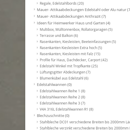
Regale, Edelstahlbords
(20)
Mauer- Attikaabdeckungen Edelstahl oder Alu natur
(7
Mauer- Attikaabdeckungen Anthrazit
(7)
Ideen für Heimwerker Haus und Garten
(4)
Multibox, Mülltonnenbox, Rollatorgaragen
(5)
Terrasse und Balkon
(6)
Rasenkanten, Kiesleisten, Beeteinfassungen
(5)
Rasenkanten Kiesleisten Extra hoch
(5)
Rasenkanten, Kiesleisten mit Falz
(15)
Profile für Haus, Dachdecker, Carport
(42)
Edelstahl Winkel mit Tropfkante
(25)
Lüftungsgitter Abdeckungen
(7)
Blumenkübel aus Edelstahl
(6)
Edelstahlwannen
(0)
Edelstahlwannen Reihe 1
(8)
Edelstahlwannen Reihe 2
(8)
Edelstahlwannen Reihe 3
(7)
V4A 316L Edelstahlwannen R1
(8)
Blechzuschnitte
(0)
Stahlbleche DC01 verschiedene Breiten bis 2000mm L
Stahlbleche verzinkt verschiedene Breiten bis 2000mm