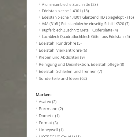
Aluminiumbleche Zuschnitte
(23)
Edelstahlbleche 1.4301
(18)
Edelstahlbleche 1.4301 Glänzend IIID spiegeloptik
(16)
V4A (316L) Edelstahlbleche einseitig Schliff K320
(7)
Kupferblech Zuschnitt Metall Kupferplatte
(4)
Lochblech Quadratlochblech Gitter aus Edelstahl
(5)
Edelstahl Rundrohre
(5)
Edelstahl Vierkantrohre
(6)
Kleben und Abdichten
(9)
Reinigung und Desinfektion, Edelstahlpflege
(8)
Edelstahl Schleifen und Trennen
(7)
Sonderteile und Ideen
(62)
Marken:
Asatex
(2)
Borrmann
(2)
Dometic
(1)
Format
(3)
Honeywell
(1)
HOTREGA® GmbH
(15)