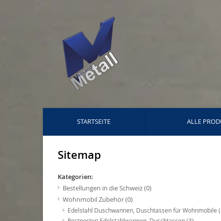
STARTSEITE
ALLE PROD
Sitemap
Kategorien:
Bestellungen in die Schweiz
(0)
Wohnmobil Zubehör
(0)
Edelstahl Duschwannen, Duschtassen für Wohnmobile
Restposten Edelstahlwannen, Duschtassen
(3)