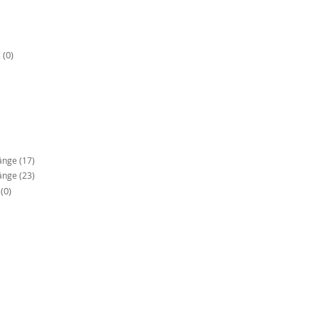
t
(0)
Länge
(17)
Länge
(23)
e
(0)