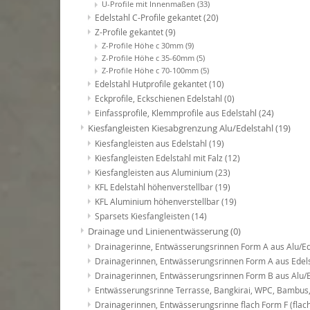
U-Profile mit Innenmaßen
(33)
Edelstahl C-Profile gekantet
(20)
Z-Profile gekantet
(9)
Z-Profile Höhe c 30mm
(9)
Z-Profile Höhe c 35-60mm
(5)
Z-Profile Höhe c 70-100mm
(5)
Edelstahl Hutprofile gekantet
(10)
Eckprofile, Eckschienen Edelstahl
(0)
Einfassprofile, Klemmprofile aus Edelstahl
(24)
Kiesfangleisten Kiesabgrenzung Alu/Edelstahl
(19)
Kiesfangleisten aus Edelstahl
(19)
Kiesfangleisten Edelstahl mit Falz
(12)
Kiesfangleisten aus Aluminium
(23)
KFL Edelstahl höhenverstellbar
(19)
KFL Aluminium höhenverstellbar
(19)
Sparsets Kiesfangleisten
(14)
Drainage und Linienentwässerung
(0)
Drainagerinne, Entwässerungsrinnen Form A aus Alu/E
Drainagerinnen, Entwässerungsrinnen Form A aus Edel
Drainagerinnen, Entwässerungsrinnen Form B aus Alu/
Entwässerungsrinne Terrasse, Bangkirai, WPC, Bambus
Drainagerinnen, Entwässerungsrinne flach Form F (fla