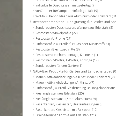
Individuelle Duschtassen maßgefertigt
(7)
vonCamper fürCamper - einfach genial
(19)
WoMo Zubehör, Ideen aus Aluminium oder Edelstahl
(3
Restpostenmarkt neu und günstig, für Bastler und Sp
Sonderposten Duschtassen, Wannen aus Edelstahl
(5)
Restposten Winkelprofile
(22)
Restposten U-Profile
(27)
Einfassprofile U-Profile für Glas oder Kunststoff
(23)
Restposten Blechzuschnitte
(3)
Restposten Leuchtenmontage, Kleinteile
(1)
Restposten Z-Profile, C-Profile, sonstige
(12)
Sonderposten für den Garten
(1)
GALA-Bau Produkte für Garten und Landschaftsbau
(0
Mauer- Attikaabdeckungen Alu natur oder Edelstahl
(7)
Mauer- Attika Abdeckungen Anthrazit
(7)
Einfassprofil, U-Profil Glasbrüstung Balkongeländer au
Kiesfangleisten aus Edelstahl
(25)
Kiesfangleisten aus 1,5mm Aluminium
(25)
Rasenkanten, Kiesleisten, Beeteinfassungen
(8)
Rasenkanten, Kiesleisten mit Falz oben
(12)
Drainagerinnen Form A aus Edelstahl
(21)