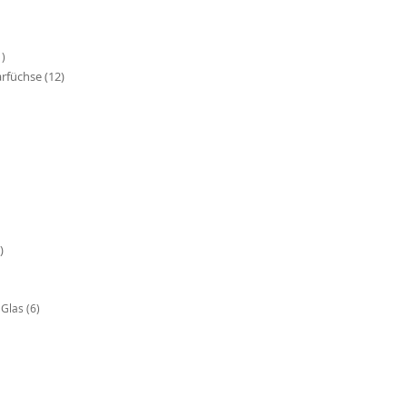
1)
arfüchse
(12)
)
s Glas
(6)