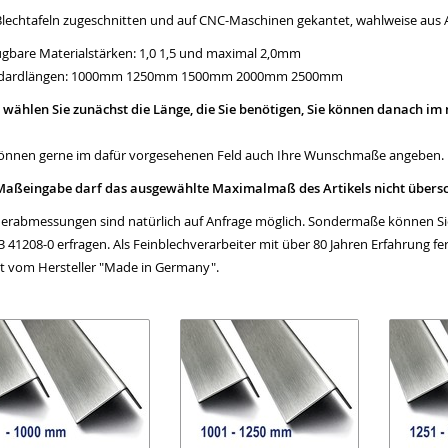
Blechtafeln zugeschnitten und auf CNC-Maschinen gekantet, wahlweise aus 
ügbare Materialstärken: 1,0 1,5 und maximal 2,0mm
dardlängen: 1000mm 1250mm 1500mm 2000mm 2500mm
e wählen Sie zunächst die Länge, die Sie benötigen, Sie können danach im
können gerne im dafür vorgesehenen Feld auch Ihre Wunschmaße angeben.
Maßeingabe darf das ausgewählte Maximalmaß des Artikels nicht übersc
erabmessungen sind natürlich auf Anfrage möglich. Sondermaße können Sie
 41208-0 erfragen. Als Feinblechverarbeiter mit über 80 Jahren Erfahrung fer
kt vom Hersteller "Made in Germany".