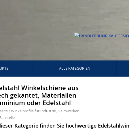
UKTE
ALLE KATEGORIEN
elstahl Winkelschiene aus
ech gekantet, Materialien
uminium oder Edelstahl
seite
/
Winkelprofile für Industrie, Heimwerker
Baustelle
dieser Kategorie finden Sie hochwertige Edelstahlwi