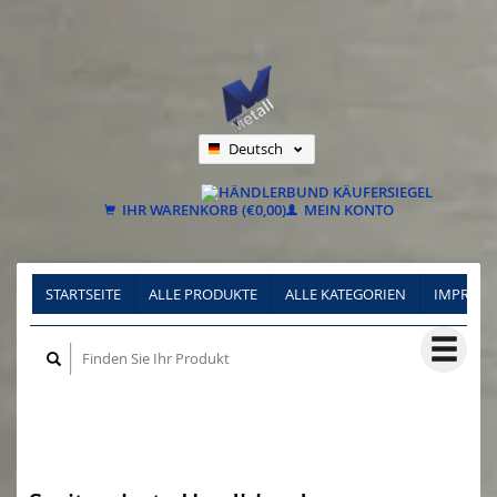
Deutsch
Nederlands
Français
IHR WARENKORB (€0,00)
MEIN KONTO
STARTSEITE
ALLE PRODUKTE
ALLE KATEGORIEN
IMPRES