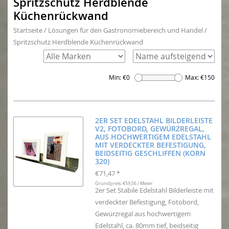
Spritzschutz Herdblende
Küchenrückwand
Startseite
/
Lösungen für den Gastronomiebereich und Handel
/
Spritzschutz Herdblende Küchenrückwand
Min: €
0
Max: €
150
2ER SET EDELSTAHL BILDERLEISTE
V2, FOTOBORD, GEWÜRZREGAL,
AUS HOCHWERTIGEM EDELSTAHL
MIT VERDECKTER BEFESTIGUNG,
BEIDSEITIG GESCHLIFFEN (KORN
320)
€71,47
*
Grundpreis: €59,56 / Meter
2er Set Stabile Edelstahl Bilderleiste mit
verdeckter Befestigung, Fotobord,
Gewürzregal aus hochwertigem
Edelstahl, ca. 80mm tief, beidseitig