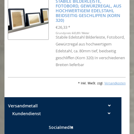
STABILE BILDERLEISTE,
FOTOBORD, GEWÜRZREGAL, AUS
HOCHWERTIGEM EDELSTAHL
BEIDSEITIG GESCHLIFFEN (KORN
320)
€26,33
*
Grundpreis: €43,89 / Meter
Stabile Edelstahl Bilderleiste, Fotobord,
Gewürzregal aus hochwertigem
Edelstahl, ca. 80mm tief, beidseitig
geschliffen (Korn 320) In verschiedenen
Breiten lieferbar
* Inkl. MwSt. zzgl.
Versandkosten
Versandmetall
Kundendienst
Socialmedia