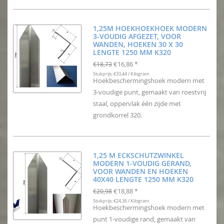
1,25M HOEKHOEKHOEK MODERN
3-VOUDIG AFGEZET, VOOR
WANDEN, HOEKEN 30 X 30
LENGTE 1250 MM K320
€16,86
€18,73
*
Stukprijs: €33,44 / Kilogram
Hoekbeschermingshoek modern met
3-voudige punt, gemaakt van roestvrij
staal, oppervlak één zijde met
grondkorrel 320.
1,25 M ECKSCHUTZWINKEL
MODERN 1-VOUDIG GERAND,
VOOR WANDEN EN HOEKEN
40X40 LENGTE 1250 MM K320
€18,88
€20,98
*
Stukprijs: €24,36 / Kilogram
Hoekbeschermingshoek modern met
punt 1-voudige rand, gemaakt van