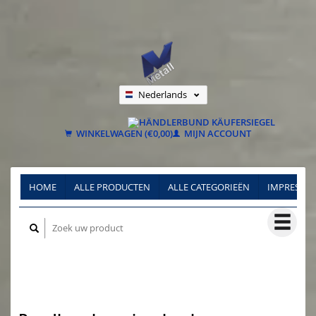
Nederlands
Deutsch
Français
WINKELWAGEN (€0,00)
MIJN ACCOUNT
HOME
ALLE PRODUCTEN
ALLE CATEGORIEËN
IMPRESSU