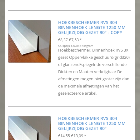
HOEKBESCHERMER RVS 304
BINNENHOEK LENGTE 1250 MM
GELIJKZIJDIG GEZET 90° - COPY
€7,53
€8,37
*
Stukprijs: €34,88 / Kilogram
Hoekbeschermer, Binnenhoek RVS 3X
gezet Oppervlakke geschuurd(grid320)
of glanzend/spiegelnde verschillende
Dickten en Maaten verkrijgbaar De
afmetingen mogen niet groter zijn dan
de maximale afmetingen van het
geselecteerde artikel.
HOEKBESCHERMER RVS 304
BINNENHOEK LENGTE 1250 MM
GELIJKZIJDIG GEZET 90°
€13,09
€14,55
*