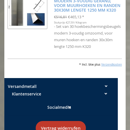
MODERN 3-VOUDIG GERAND,
VOOR MUURHOEKEN EN RANDEN
30X30M LENGTE 1250 MM K320
€465,13
€516,81
*
Stukprijs: €27,59 / Kilogram
- Set van 30 hoekbeschermingsbeugels
modern 3-voudig omzoomd, voor
muren hoeken en randen 30x30m
lengte 1250 mm K320
* Incl. btw plus
Verzendkosten
Versandmetall
Klantenservice
Socialmedia
Vertrag widerrufen