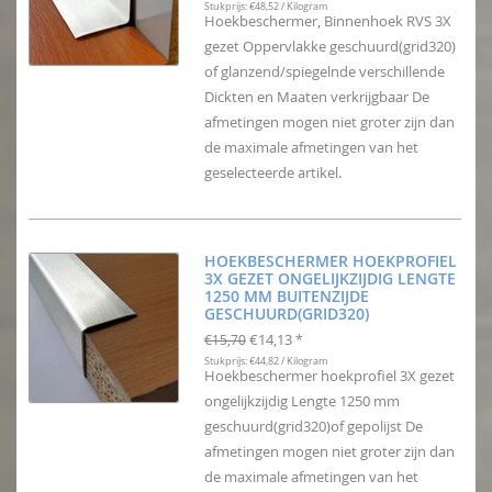
Stukprijs: €48,52 / Kilogram
Hoekbeschermer, Binnenhoek RVS 3X
gezet Oppervlakke geschuurd(grid320)
of glanzend/spiegelnde verschillende
Dickten en Maaten verkrijgbaar De
afmetingen mogen niet groter zijn dan
de maximale afmetingen van het
geselecteerde artikel.
HOEKBESCHERMER HOEKPROFIEL
3X GEZET ONGELIJKZIJDIG LENGTE
1250 MM BUITENZIJDE
GESCHUURD(GRID320)
€14,13
€15,70
*
Stukprijs: €44,82 / Kilogram
Hoekbeschermer hoekprofiel 3X gezet
ongelijkzijdig Lengte 1250 mm
geschuurd(grid320)of gepolijst De
afmetingen mogen niet groter zijn dan
de maximale afmetingen van het