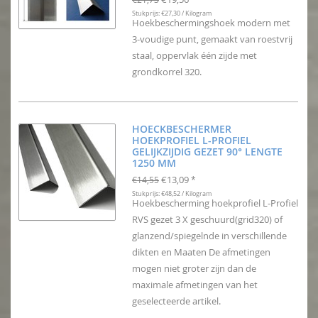
Stukprijs: €27,30 / Kilogram
Hoekbeschermingshoek modern met
3-voudige punt, gemaakt van roestvrij
staal, oppervlak één zijde met
grondkorrel 320.
HOECKBESCHERMER
HOEKPROFIEL L-PROFIEL
GELIJKZIJDIG GEZET 90° LENGTE
1250 MM
€13,09
€14,55
*
Stukprijs: €48,52 / Kilogram
Hoekbescherming hoekprofiel L-Profiel
RVS gezet 3 X geschuurd(grid320) of
glanzend/spiegelnde in verschillende
dikten en Maaten De afmetingen
mogen niet groter zijn dan de
maximale afmetingen van het
geselecteerde artikel.