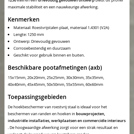
1250 mm
en een
drievoudig gevouwen ontwerp
biedt dit profiel
maximale stabiliteit en een nauwkeurige afwerking.
Kenmerken
Materiaal: Roestvrijstalen plaat, materiaal 1.4301 (V2A)
Lengte: 1250 mm
Ontwerp: Drievoudig gevouwen
Corrosiebestendig en duurzaam
Geschikt voor gebruik binnen en buiten.
Beschikbare pootafmetingen (axb)
15x15mm, 20x20mm, 25x25mm, 30x30mm, 35x35mm,
40x40mm, 45x45mm, 50x50mm, 55x55mm, 60x60mm
Toepassingsgebieden
De hoekbeschermer van roestvrij staal is ideaal voor het
beschermen van randen en hoeken in
bouwprojecten,
industriële installaties, werkplaatsen en commerciële interieurs
. De hoogwaardige afwerking zorgt voor een strak resultaat en