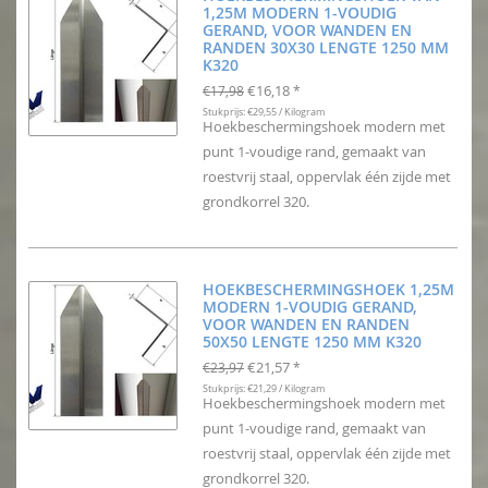
1,25M MODERN 1-VOUDIG
GERAND, VOOR WANDEN EN
RANDEN 30X30 LENGTE 1250 MM
K320
€16,18
€17,98
*
Stukprijs: €29,55 / Kilogram
Hoekbeschermingshoek modern met
punt 1-voudige rand, gemaakt van
roestvrij staal, oppervlak één zijde met
grondkorrel 320.
HOEKBESCHERMINGSHOEK 1,25M
MODERN 1-VOUDIG GERAND,
VOOR WANDEN EN RANDEN
50X50 LENGTE 1250 MM K320
€21,57
€23,97
*
Stukprijs: €21,29 / Kilogram
Hoekbeschermingshoek modern met
punt 1-voudige rand, gemaakt van
roestvrij staal, oppervlak één zijde met
grondkorrel 320.