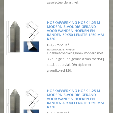
geselecteerde artikel.
HOEKAFWERKING HOEK 1,25 M
MODERN 3-VOUDIG GERAND,
VOOR WANDEN HOEKEN EN
RANDEN 50X50 LENGTE 1250 MM
K320
€22,25
€24,72
*
Stukprijs: €23,18 / Kilogram
Hoekbeschermingshoek modern met
3-voudige punt, gemaakt van roestvrij
staal, oppervlak één zijde met
grondkorrel 320.
HOEKAFWERKING HOEK 1,25 M
MODERN 3-VOUDIG GERAND,
VOOR WANDEN HOEKEN EN
RANDEN 40X40 LENGTE 1250 MM
K320
€19,56
€21,73
*