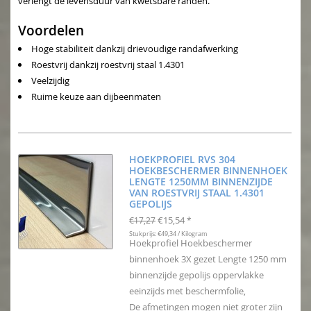
verlengt de levensduur van kwetsbare randen.
Voordelen
Hoge stabiliteit dankzij drievoudige randafwerking
Roestvrij dankzij roestvrij staal 1.4301
Veelzijdig
Ruime keuze aan dijbeenmaten
HOEKPROFIEL RVS 304
HOEKBESCHERMER BINNENHOEK
LENGTE 1250MM BINNENZIJDE
VAN ROESTVRIJ STAAL 1.4301
GEPOLIJS
€15,54
€17,27
*
Stukprijs: €49,34 / Kilogram
Hoekprofiel Hoekbeschermer
binnenhoek 3X gezet Lengte 1250 mm
binnenzijde gepolijs oppervlakke
eeinzijds met beschermfolie,
De afmetingen mogen niet groter zijn