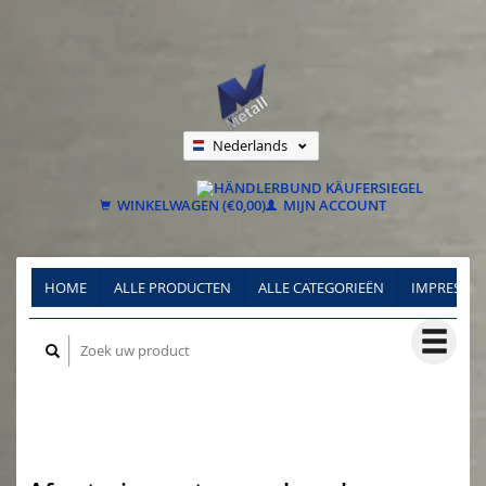
Nederlands
Deutsch
Français
WINKELWAGEN (€0,00)
MIJN ACCOUNT
HOME
ALLE PRODUCTEN
ALLE CATEGORIEËN
IMPRESSU