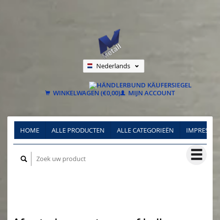
Nederlands
Deutsch
Français
WINKELWAGEN (€0,00)
MIJN ACCOUNT
HOME
ALLE PRODUCTEN
ALLE CATEGORIEËN
IMPRESSU