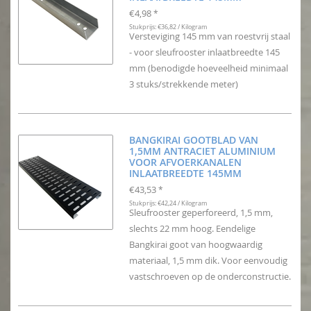
€4,98
*
Stukprijs: €36,82 / Kilogram
Versteviging 145 mm van roestvrij staal
- voor sleufrooster inlaatbreedte 145
mm (benodigde hoeveelheid minimaal
3 stuks/strekkende meter)
BANGKIRAI GOOTBLAD VAN
1,5MM ANTRACIET ALUMINIUM
VOOR AFVOERKANALEN
INLAATBREEDTE 145MM
€43,53
*
Stukprijs: €42,24 / Kilogram
Sleufrooster geperforeerd, 1,5 mm,
slechts 22 mm hoog. Eendelige
Bangkirai goot van hoogwaardig
materiaal, 1,5 mm dik. Voor eenvoudig
vastschroeven op de onderconstructie.