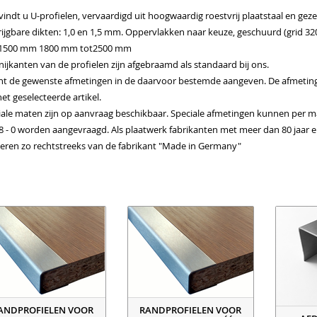
 vindt u U-profielen, vervaardigd uit hoogwaardig roestvrij plaatstaal en g
ijgbare dikten: 1,0 en 1,5 mm. Oppervlakken naar keuze, geschuurd (grid 320)
500 mm 1800 mm tot2500 mm
ijkanten van de profielen zijn afgebraamd als standaard bij ons.
nt de gewenste afmetingen in de daarvoor bestemde aangeven. De afmeting
et geselecteerde artikel.
iale maten zijn op aanvraag beschikbaar. Speciale afmetingen kunnen per ma
8 - 0 worden aangevraagd. Als plaatwerk fabrikanten met meer dan 80 jaar er
eren zo rechtstreeks van de fabrikant "Made in Germany"
ANDPROFIELEN VOOR
RANDPROFIELEN VOOR