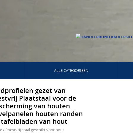
ALLE CATEGORIEËN
ndprofielen gezet van
estvrij Plaatstaal voor de
scherming van houten
velpanelen houten randen
 tafelbladen van hout
e
/
Roestvrij staal geschikt voor hout