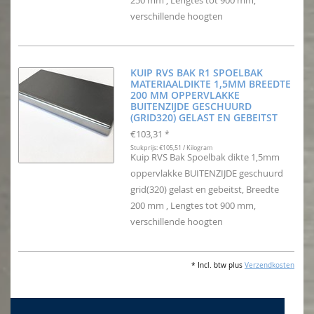
verschillende hoogten
KUIP RVS BAK R1 SPOELBAK
MATERIAALDIKTE 1,5MM BREEDTE
200 MM OPPERVLAKKE
BUITENZIJDE GESCHUURD
(GRID320) GELAST EN GEBEITST
€103,31
*
Stukprijs: €105,51 / Kilogram
Kuip RVS Bak Spoelbak dikte 1,5mm
oppervlakke BUITENZIJDE geschuurd
grid(320) gelast en gebeitst, Breedte
200 mm , Lengtes tot 900 mm,
verschillende hoogten
* Incl. btw plus
Verzendkosten