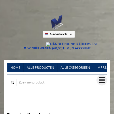
Nederlands
Deutsch
Français
WINKELWAGEN (€0,00)
MIJN ACCOUNT
HOME
ALLE PRODUCTEN
ALLE CATEGORIEËN
IMPRESSU