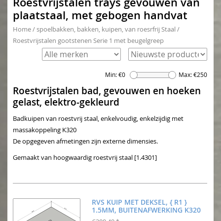
Roestvrijstalen trays gevouwen van
plaatstaal, met gebogen handvat
Home
/
spoelbakken, bakken, kuipen, van roesrfrij Staal
/
Roestvrijstalen gootstenen Serie 1 met beugelgreep
Min: €
0
Max: €
250
Roestvrijstalen bad, gevouwen en hoeken
gelast, elektro-gekleurd
Badkuipen van roestvrij staal, enkelvoudig, enkelzijdig met
massakoppeling K320
De opgegeven afmetingen zijn externe dimensies.
Gemaakt van hoogwaardig roestvrij staal [1.4301]
RVS KUIP MET DEKSEL, { R1 }
1.5MM, BUITENAFWERKING K320