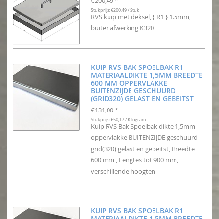
€200,49
*
Stukprijs: €200,49 / Stuk
RVS kuip met deksel, { R1 } 1.5mm,
buitenafwerking K320
KUIP RVS BAK SPOELBAK R1
MATERIAALDIKTE 1,5MM BREEDTE
600 MM OPPERVLAKKE
BUITENZIJDE GESCHUURD
(GRID320) GELAST EN GEBEITST
€131,00
*
Stukprijs: €50,17 / Kilogram
Kuip RVS Bak Spoelbak dikte 1,5mm
oppervlakke BUITENZIJDE geschuurd
grid(320) gelast en gebeitst, Breedte
600 mm , Lengtes tot 900 mm,
verschillende hoogten
KUIP RVS BAK SPOELBAK R1
MATERIAALDIKTE 1,5MM BREEDTE