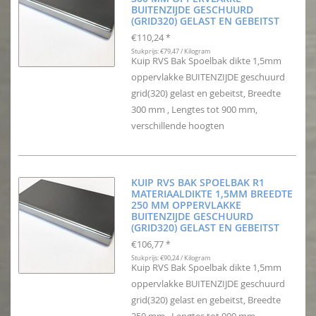
BUITENZIJDE GESCHUURD
(GRID320) GELAST EN GEBEITST
€110,24
*
Stukprijs: €79,47 / Kilogram
Kuip RVS Bak Spoelbak dikte 1,5mm
oppervlakke BUITENZIJDE geschuurd
grid(320) gelast en gebeitst, Breedte
300 mm , Lengtes tot 900 mm,
verschillende hoogten
KUIP RVS BAK SPOELBAK R1
MATERIAALDIKTE 1,5MM BREEDTE
250 MM OPPERVLAKKE
BUITENZIJDE GESCHUURD
(GRID320) GELAST EN GEBEITST
€106,77
*
Stukprijs: €90,24 / Kilogram
Kuip RVS Bak Spoelbak dikte 1,5mm
oppervlakke BUITENZIJDE geschuurd
grid(320) gelast en gebeitst, Breedte
250 mm , Lengtes tot 900 mm,