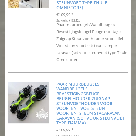
STEUNVOET TYPE THULE
OMNISTORE)
€109,99
*
Stukprijs: €132,42 /
Paar muurbeugels Wandbeugels
Bevestigingsbeugel Beugelmontage
Zuignap Steunvoethouder voor luifel
Voetsteun voortentsteun camper
caravan (set voor steunvoet type Thule
Omnistore)
PAAR MUURBEUGELS
WANDBEUGELS
BEVESTIGINGSBEUGEL
BEUGELHOUDER ZUIGNAP
STEUNVOETHOUDER VOOR
VOORTENT VOETSTEUN
VOORTENTSTEUN STACARAVAN
CARAVAN (SET VOOR STEUNVOET
TYPE FIAMMA)
€109,99
*
Stukprijs: €132,42 /