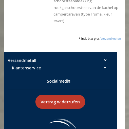
schoorsteenafdekking
rookgasschoorsteen van de kachel op
campercaravan (type Truma, kleur
zwart)
* Incl. btw plus
Verzendkosten
Versandmetall
Klantenservice
Socialmedia
Vertrag widerrufen