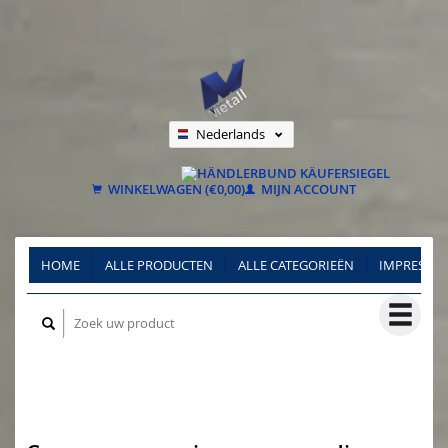
Nederlands
Deutsch
Français
WINKELWAGEN (€0,00)
MIJN ACCOUNT
HOME
ALLE PRODUCTEN
ALLE CATEGORIEËN
IMPRESSU