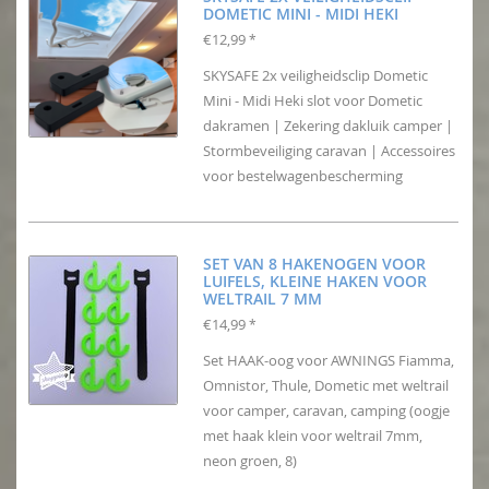
DOMETIC MINI - MIDI HEKI
€12,99
*
SKYSAFE 2x veiligheidsclip Dometic
Mini - Midi Heki slot voor Dometic
dakramen | Zekering dakluik camper |
Stormbeveiliging caravan | Accessoires
voor bestelwagenbescherming
SET VAN 8 HAKENOGEN VOOR
LUIFELS, KLEINE HAKEN VOOR
WELTRAIL 7 MM
€14,99
*
Set HAAK-oog voor AWNINGS Fiamma,
Omnistor, Thule, Dometic met weltrail
voor camper, caravan, camping (oogje
met haak klein voor weltrail 7mm,
neon groen, 8)