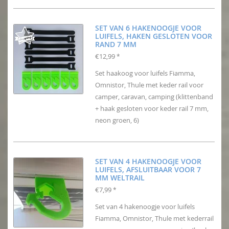
SET VAN 6 HAKENOOGJE VOOR
LUIFELS, HAKEN GESLOTEN VOOR
RAND 7 MM
€12,99
*
Set haakoog voor luifels Fiamma,
Omnistor, Thule met keder rail voor
camper, caravan, camping (klittenband
+ haak gesloten voor keder rail 7 mm,
neon groen, 6)
SET VAN 4 HAKENOOGJE VOOR
LUIFELS, AFSLUITBAAR VOOR 7
MM WELTRAIL
€7,99
*
Set van 4 hakenoogje voor luifels
Fiamma, Omnistor, Thule met kederrail