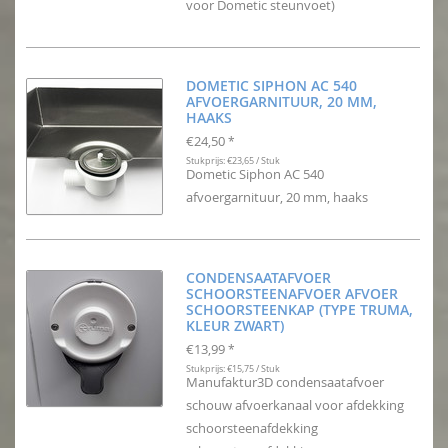
voor Dometic steunvoet)
DOMETIC SIPHON AC 540
AFVOERGARNITUUR, 20 MM,
HAAKS
€24,50
*
Stukprijs: €23,65 / Stuk
Dometic Siphon AC 540
afvoergarnituur, 20 mm, haaks
CONDENSAATAFVOER
SCHOORSTEENAFVOER AFVOER
SCHOORSTEENKAP (TYPE TRUMA,
KLEUR ZWART)
€13,99
*
Stukprijs: €15,75 / Stuk
Manufaktur3D condensaatafvoer
schouw afvoerkanaal voor afdekking
schoorsteenafdekking