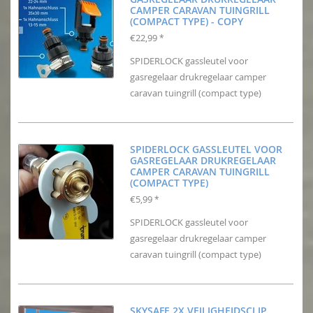
CAMPER CARAVAN TUINGRILL
(COMPACT TYPE) - COPY
€22,99
*
SPIDERLOCK gassleutel voor
gasregelaar drukregelaar camper
caravan tuingrill (compact type)
SPIDERLOCK GASSLEUTEL VOOR
GASREGELAAR DRUKREGELAAR
CAMPER CARAVAN TUINGRILL
(COMPACT TYPE)
€5,99
*
SPIDERLOCK gassleutel voor
gasregelaar drukregelaar camper
caravan tuingrill (compact type)
SKYSAFE 2X VEILIGHEIDSCLIP