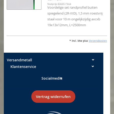
Stukprijs: €24,65 / Stuk
Voordelige set randprofiel buiten
spiegelend (2R-IIID), 1,5 mm roestvrij
staal voor 10 m ongelijkzijdig axcxb
19x13x12mm, L=2500mm
* Incl. btw plus
Verzendkosten
Versandmetall
Klantenservice
Socialmedia
Vertrag widerrufen