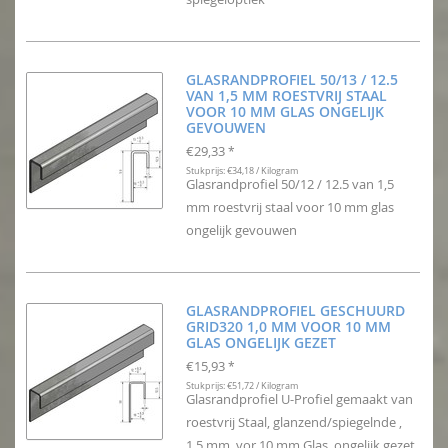
GLASRANDPROFIEL 50/13 / 12.5
VAN 1,5 MM ROESTVRIJ STAAL
VOOR 10 MM GLAS ONGELIJK
GEVOUWEN
€29,33
*
Stukprijs: €34,18 / Kilogram
Glasrandprofiel 50/12 / 12.5 van 1,5
mm roestvrij staal voor 10 mm glas
ongelijk gevouwen
GLASRANDPROFIEL GESCHUURD
GRID320 1,0 MM VOOR 10 MM
GLAS ONGELIJK GEZET
€15,93
*
Stukprijs: €51,72 / Kilogram
Glasrandprofiel U-Profiel gemaakt van
roestvrij Staal, glanzend/spiegelnde ,
1,5 mm, vor 10 mm Glas, ongelijk gezet