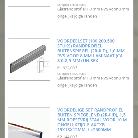
Stukprijs: €18,31 / Stuk
Glasrandprofiel 1,0 mm RVS voor 8 mm
ongelijkzijdige randen
VOORDEELSET (100.200.500
STUKS) RANDPROFIEL
BUITENSPIEGEL (2R-IIID), 1,0 MM
RVS VOOR 8 MM LAMINAAT (CA.
8,0-8,5 MM) UNISEX
€1.922,00
*
Stukprijs: €19,22 / Stuk
Glasrandprofiel 1,0 mm RVS voor 8 mm
ongelijkzijdige randen
VOORDELIGE SET RANDPROFIEL
BUITEN SPIEGELEND (2R-IIID), 1,5
MM ROESTVRIJ STAAL VOOR 10 M
ONGELIJKZIJDIG AXCXB
19X13X12MM, L=2500MM
€2.144,00
*