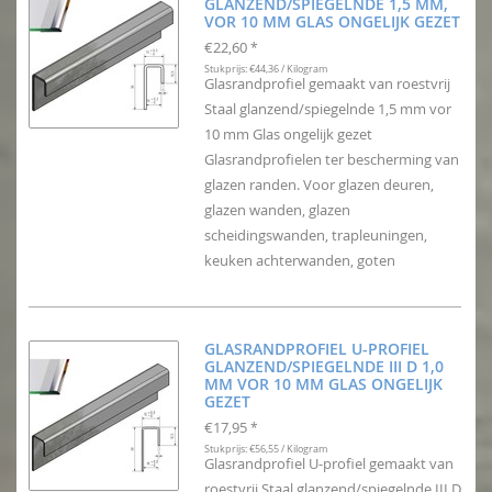
GLANZEND/SPIEGELNDE 1,5 MM,
VOR 10 MM GLAS ONGELIJK GEZET
€22,60
*
Stukprijs: €44,36 / Kilogram
Glasrandprofiel gemaakt van roestvrij
Staal glanzend/spiegelnde 1,5 mm vor
10 mm Glas ongelijk gezet
Glasrandprofielen ter bescherming van
glazen randen. Voor glazen deuren,
glazen wanden, glazen
scheidingswanden, trapleuningen,
keuken achterwanden, goten
GLASRANDPROFIEL U-PROFIEL
GLANZEND/SPIEGELNDE III D 1,0
MM VOR 10 MM GLAS ONGELIJK
GEZET
€17,95
*
Stukprijs: €56,55 / Kilogram
Glasrandprofiel U-profiel gemaakt van
roestvrij Staal glanzend/spiegelnde III D