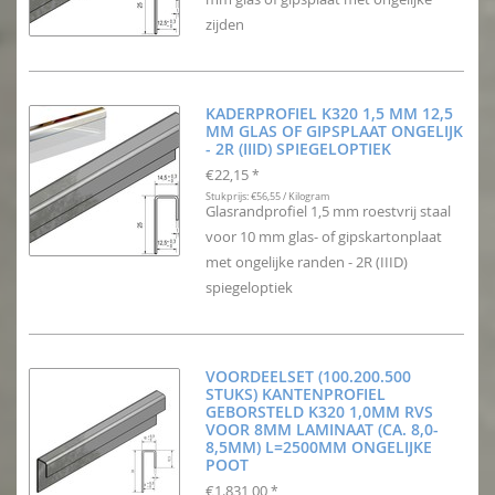
zijden
KADERPROFIEL K320 1,5 MM 12,5
MM GLAS OF GIPSPLAAT ONGELIJK
- 2R (IIID) SPIEGELOPTIEK
€22,15
*
Stukprijs: €56,55 / Kilogram
Glasrandprofiel 1,5 mm roestvrij staal
voor 10 mm glas- of gipskartonplaat
met ongelijke randen - 2R (IIID)
spiegeloptiek
VOORDEELSET (100.200.500
STUKS) KANTENPROFIEL
GEBORSTELD K320 1,0MM RVS
VOOR 8MM LAMINAAT (CA. 8,0-
8,5MM) L=2500MM ONGELIJKE
POOT
€1.831,00
*