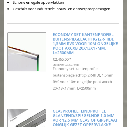
Schone en egale oppervlakken
Geschikt voor industriële, bouw- en ontwerptoepassingen.
ECONOMY SET KANTENPROFIEL
BUITENSPIEGELACHTIG (2R-IIID),
1,5MM RVS VOOR 10M ONGELIJKE
POOT AXCXB 20X13X17MM,
L=2500MM
€2.465,00
*
Stukprijs: €24,65 / Stuk
Economy set kantenprofiel
buitenspiegelachtig (2R-IIID), 1,5mm
RVS voor 10m ongelijke poot axcxb
20x13x17mm, L=2500mm
GLASPROFIEL, EINDPROFIEL
GLANZEND/SPIEGELNDE 1,0 MM
VOR 12,5 MM GLAS OF GIPSPLAAT
ONGLIJK GEZET OPPERVLAKKE