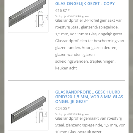
GLAS ONGELIJK GEZET - COPY
€16,87
*
Stukprijs: €36,63 / Kilogram
Glasrandprofiel U-Profiel gemaakt van
roestvrij Staal, glanzend/spiegelnde ,
1,5 mm, vor 15mm Glas, ongelijk gezet
Glasrandprofielen ter bescherming van
glazen randen. Voor glazen deuren,
glazen wanden, glazen
scheidingswanden, trapleuningen,
keuken acht
GLASRANDPROFIEL GESCHUURD
GRID320 1,5 MM, VOR 8 MM GLAS
ONGELIJK GEZET
€24,05
*
Stukprijs: €40,50 / Kilogram
Glasrandprofiel gemaakt van roestvrij
Staal, glanzend/spiegelnde, 1,5 mm, vor
10 mm Glas, ongelijk gezet