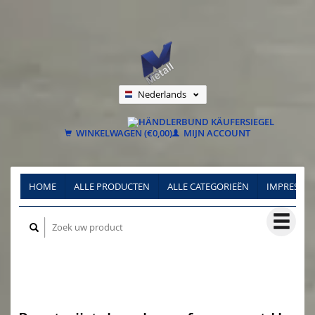
Nederlands
Deutsch
Français
WINKELWAGEN (€0,00)
MIJN ACCOUNT
HOME
ALLE PRODUCTEN
ALLE CATEGORIEËN
IMPRESSU