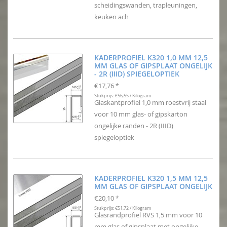
scheidingswanden, trapleuningen,
keuken ach
KADERPROFIEL K320 1,0 MM 12,5
MM GLAS OF GIPSPLAAT ONGELIJK
- 2R (IIID) SPIEGELOPTIEK
€17,76
*
Stukprijs: €56,55 / Kilogram
Glaskantprofiel 1,0 mm roestvrij staal
voor 10 mm glas- of gipskarton
ongelijke randen - 2R (IIID)
spiegeloptiek
KADERPROFIEL K320 1,5 MM 12,5
MM GLAS OF GIPSPLAAT ONGELIJK
€20,10
*
Stukprijs: €51,72 / Kilogram
Glasrandprofiel RVS 1,5 mm voor 10
mm glas of gipsplaat met ongelijke