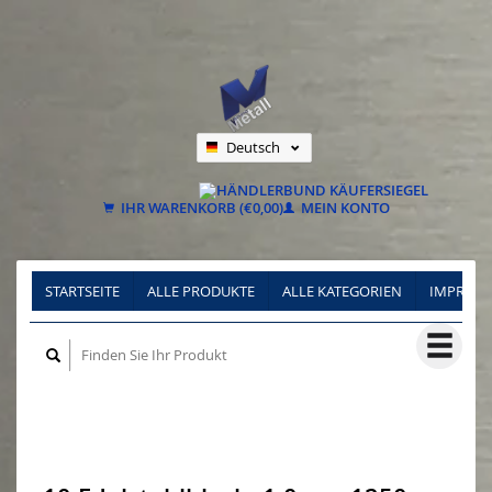
Deutsch
Nederlands
Français
IHR WARENKORB (€0,00)
MEIN KONTO
STARTSEITE
ALLE PRODUKTE
ALLE KATEGORIEN
IMPRES