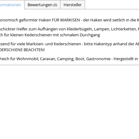
formationen
Bewertungen
Hersteller
(0)
onomisch geformter Haken FÜR MARKISEN - der Haken wird seitlich in die 
chickter Helfer zum Aufhängen von Kleiderbügeln, Lampen, Lichterketten, 
ch für kleinen Kederschienen mit schmalem Durchgang
ssend für viele Markisen- und Kederschienen - bitte Hakentyp anhand de
DERSCHIENE BEACHTEN!
lfreich für Wohnmobil, Caravan, Camping, Boot, Gastronomie - Hergestel