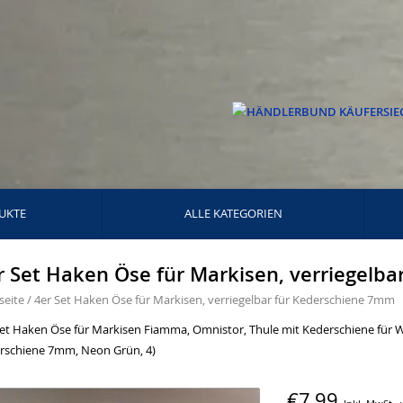
UKTE
ALLE KATEGORIEN
r Set Haken Öse für Markisen, verriegelb
seite
/
4er Set Haken Öse für Markisen, verriegelbar für Kederschiene 7mm
Set Haken Öse für Markisen Fiamma, Omnistor, Thule mit Kederschiene für 
rschiene 7mm, Neon Grün, 4)
€7,99