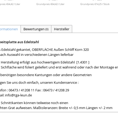
eis: €64,42 / Liter
Grundpreis: €64,42 / Liter
Grundpreis: €14,25 / Stück
formationen
Bewertungen
Hersteller
(0)
eitsplatte aus Edelstahl
 Edelstahl gekantet, OBERFLÄCHE Außen Schliff Korn 320
nach Auswahl in verschiedenen Längen lieferbar
 Herstellung erfolgt aus hochwertigem Edelstahl [1.4301 ]
 Sichfläche wird foliert geliefert und erst während oder nach der Montage e
e benötigen besondere Kantungen oder andere Geometrien
gen Sie uns doch einfach, unseren Kundenservice :
efon : 06473 / 41208 11 Fax : 06473 / 41208 29
il:
info@tga-leun.de
 Schnittkanten können teilweise noch einen
chten Grat aufweisen. Maßtoleranzen: Breite +/- 0,5 mm Längen +/- 2 mm