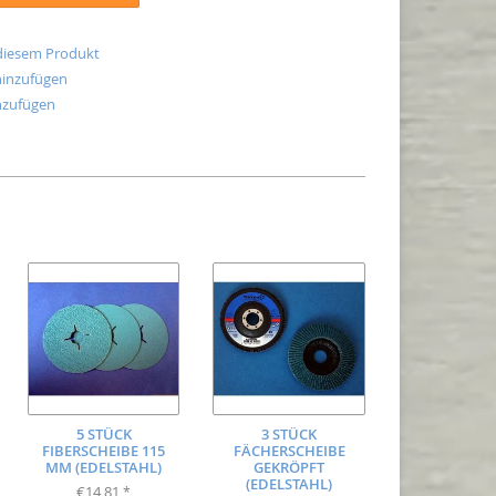
 diesem Produkt
hinzufügen
nzufügen
5 STÜCK
3 STÜCK
FIBERSCHEIBE 115
FÄCHERSCHEIBE
MM (EDELSTAHL)
GEKRÖPFT
(EDELSTAHL)
€14,81
*