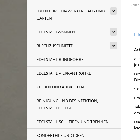
Grundpr
IDEEN FÜR HEIMWERKER HAUS UND
GARTEN
EDELSTAHLWANNEN
In
BLECHZUSCHNITTE
Arb
aus
EDELSTAHL RUNDROHRE
je 
EDELSTAHL VIERKANTROHRE
Die
Die
KLEBEN UND ABDICHTEN
Si
Fra
REINIGUNG UND DESINFEKTION,
Tel
EDELSTAHLPFLEGE
ema
EDELSTAHL SCHLEIFEN UND TRENNEN
Die
lei
SONDERTEILE UND IDEEN