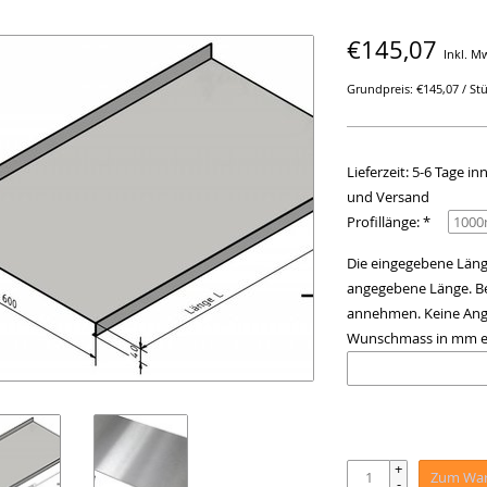
€145,07
Inkl. M
Grundpreis: €145,07 / St
Lieferzeit: 5-6 Tage 
und Versand
Profillänge: *
Die eingegebene Länge
angegebene Länge. Be
annehmen. Keine Anga
Wunschmass in mm e
+
Zum War
-