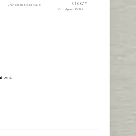
€18,87
*
Grundpreis: €14,81 / Stück
Grundpreis: €5,99 /
ntfernt.