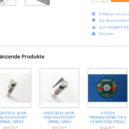
E-Mail an uns zu
Zur Wunschliste 
Zum Vergleich hi
Drucken
änzende Produkte
GH-TECH- KLEB-
HIGH-TECH- KLEB-
3 STÜCK
D DICHTSTOFF
UND DICHTSTOFF
TRENNSCHEIBE 115 X
-290ML, WEISS
-290ML, GRAU
1,0 MM (EDELSTAHL)
€15,37
€15,37
€14,25
*
*
*