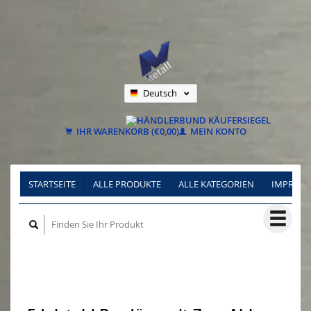
Deutsch
Nederlands
Français
IHR WARENKORB (€0,00)
MEIN KONTO
STARTSEITE
ALLE PRODUKTE
ALLE KATEGORIEN
IMPRES