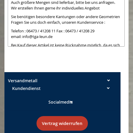
Auch größere Mengen sind lieferbar, bitte bei uns anfragen.
Wir erstellen Ihnen gerne ihr individuelles Angebot
Sie benötigen besondere Kantungen oder andere Geometrien
Fragen Sie uns doch einfach, unseren Kundenservice :
Telefon : 06473 / 41208 11 Fax : 06473 / 41208 29
email:
info@tga-leun.de
Bei Kauf dieser Artikel ist keine Rücknahme möglich, da es sich
um Teile handelt,
die wir bei Kauf extra zuschneiden. Die Schnittkanten können
teilweise noch einen
leichten Grat aufweisen. Leichte Kratzer auf nicht folierten
Seiten können bei der
Bearbeitung entstehen und sind kein Mangel
Versandmetall
Kundendienst
Maßtoleranzen: Breite +/- 0,5 mm Längen +/- 2 mm
Socialmedia
Vertrag widerrufen