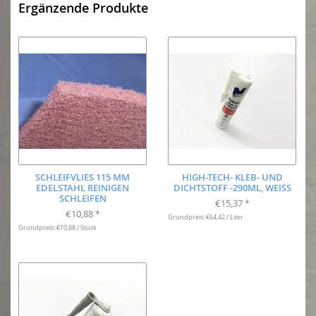
Ergänzende Produkte
SCHLEIFVLIES 115 MM
HIGH-TECH- KLEB- UND
EDELSTAHL REINIGEN
DICHTSTOFF -290ML, WEISS
SCHLEIFEN
€15,37
*
€10,88
*
Grundpreis: €64,42 / Liter
Grundpreis: €10,88 / Stück