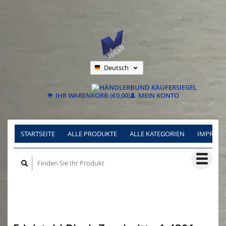
Deutsch
Nederlands
Français
IHR WARENKORB (€0,00)
MEIN KONTO
STARTSEITE
ALLE PRODUKTE
ALLE KATEGORIEN
IMPRES