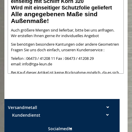
einseitig mit Schliff Korn 320
Wird mit einseitiger Schutzfolie geliefert
Alle angegebenen Maße sind
Außenmaße!
Auch größere Mengen sind lieferbar, bitte bei uns anfragen.
Wir erstellen Ihnen gerne ihr individuelles Angebot
Sie benötigen besondere Kantungen oder andere Geometrien
Fragen Sie uns doch einfach, unseren Kundenservice :
Telefon : 06473 / 41208 11 Fax : 06473 / 41208 29
email:
info@tga-leun.de
Bei Kauf dieser Artikel ist keine Rücknahme möglich, da es sich
um Teile handelt,
die wir bei Kauf extra zuschneiden. Die Schnittkanten können
teilweise noch einen
leichten Grat aufweisen. Leichte Kratzer auf nicht folierten
Seiten können bei der
Bearbeitung entstehen und sind kein Mangel
Versandmetall
Kundendienst
Maßtoleranzen: Breite +/- 0,5 mm Längen +/- 2 mm
Socialmedia