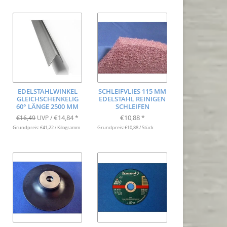
EDELSTAHLWINKEL
SCHLEIFVLIES 115 MM
GLEICHSCHENKELIG
EDELSTAHL REINIGEN
60° LÄNGE 2500 MM
SCHLEIFEN
€14,84
€10,88
€16,49
UVP /
*
*
Grundpreis: €41,22 / Kilogramm
Grundpreis: €10,88 / Stück