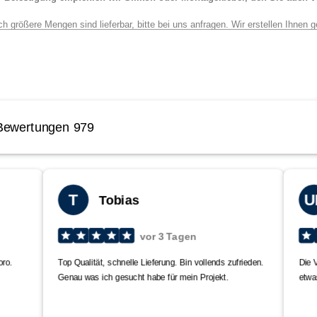
h größere Mengen sind lieferbar, bitte bei uns anfragen.
Wir erstellen Ihnen g
ntungen oder andere Geometrien
?
Stöbern Sie doch einfach mal in unseren a
er
Sie
fragen einfach unseren
Kundenservice:
efon : 06473 / 41208 11 Fax : 06473 / 41208 29
ail:
info@versandmetall.de
 Schnittkanten können in Ausnahmefällen noch einen leichten Grat aufweisen.
gegeben, Außenmaße!
toleranzen: Breite +/- 0,5 mm Längen +/- 2 mm