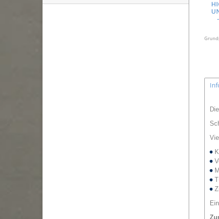
HI
UN
Grundpr
In
Die
Sch
Vie
K
V
M
T
Zi
Ein
Zu