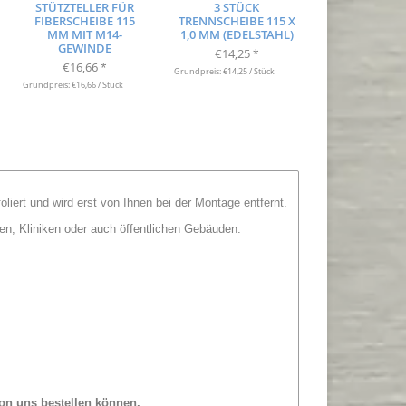
STÜTZTELLER FÜR
3 STÜCK
FIBERSCHEIBE 115
TRENNSCHEIBE 115 X
MM MIT M14-
1,0 MM (EDELSTAHL)
GEWINDE
€14,25
*
€16,66
*
Grundpreis: €14,25 / Stück
Grundpreis: €16,66 / Stück
foliert und wird erst von Ihnen bei der Montage entfernt.
n, Kliniken oder auch öffentlichen Gebäuden.
on uns bestellen können.