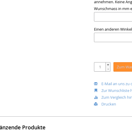
annehmen. Keine Anga
Wunschmass in mm e
Einen anderen Winkel?
+
Zum War
-
E-Mail an uns zu
Zur Wunschliste 
Zum Vergleich hi
Drucken
änzende Produkte