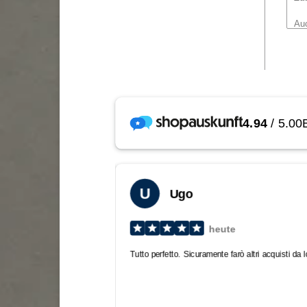
Auc
Ka
O
d
Tel
em
Die
an
Maß