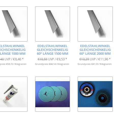
ELSTAHLWINKEL
EDELSTAHLWINKEL
EDELSTAHLWINKEL
EICHSCHENKELIG
GLEICHSCHENKELIG
GLEICHSCHENKELIG
 LÄNGE 1000 MM
60° LÄNGE 1500 MM
60° LÄNGE 2000 MM
€8,46
€9,53
€11,96
,40
UVP /
*
€10,59
UVP /
*
€13,29
UVP /
*
reis: €58,72 / Kilogramm
Grundpreis: €44,14 / Kilogramm
Grundpreis: €41,53 / Kilogramm