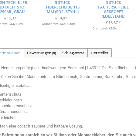
GH-TECH- KLEB-
5 STÜCK
3 STÜCK
D DICHTSTOFF
FIBERSCHEIBE 115
FÄCHERSCHEIBE
-290ML, GRAU
MM (EDELSTAHL)
GEKRÖPFT
(EDELSTAHL)
€15,37
€14,81
*
*
€18,87
*
eis: €64,42 / Liter
Grundpreis: €14,81 / Stück
Grundpreis: €5,99 /
formationen
Bewertungen
Schlagworte
Hersteller
(0)
 Herstellung erfolgt aus hochwertigem Edelstahl [1.4301 ]
Die Sichtfläche ist 
ützen Sie ihre Mauerkanten im Bürobereich, Gastronomie, Backstube, Schule
lseitig einsetzbar:
antenschutz
erkleidungen
auerkantenschutz
ürrahmenschutz
erleisten
fach eine optisch saubere und haltbare Lösung.
r Befestigung empfehlen wir
Silikon oder
Montagekleber,
den Sie auch v