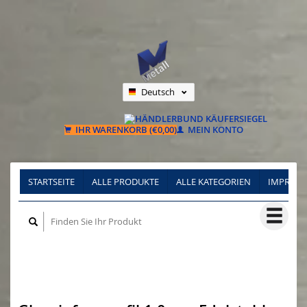
Deutsch
Nederlands
Français
IHR WARENKORB (€0,00)
MEIN KONTO
STARTSEITE
ALLE PRODUKTE
ALLE KATEGORIEN
IMPRES