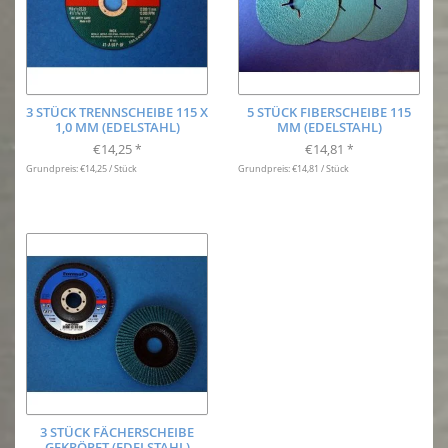
3 STÜCK TRENNSCHEIBE 115 X
5 STÜCK FIBERSCHEIBE 115
1,0 MM (EDELSTAHL)
MM (EDELSTAHL)
€14,25
€14,81
*
*
Grundpreis: €14,25 / Stück
Grundpreis: €14,81 / Stück
3 STÜCK FÄCHERSCHEIBE
GEKRÖPFT (EDELSTAHL)