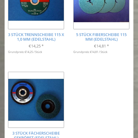
3 STÜCK TRENNSCHEIBE 115 X
5 STÜCK FIBERSCHEIBE 115
1,0 MM (EDELSTAHL)
MM (EDELSTAHL)
€14,25
€14,81
*
*
Grundpreis: €14,25 / Stück
Grundpreis: €14,81 / Stück
3 STÜCK FÄCHERSCHEIBE
GEKRÖPFT (EDELSTAHL)