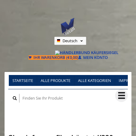
Deutsch
Nederlands
Français
IHR WARENKORB (€0,00)
MEIN KONTO
STARTSEITE
ALLE PRODUKTE
ALLE KATEGORIEN
IMPRES