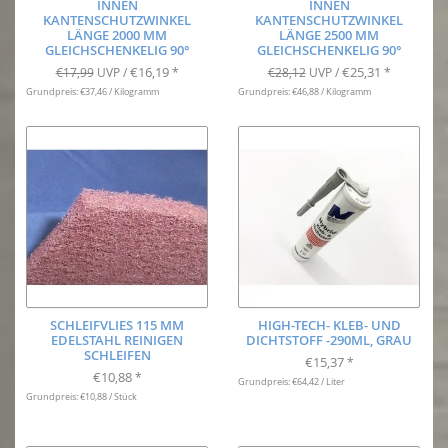
INNEN
INNEN
KANTENSCHUTZWINKEL
KANTENSCHUTZWINKEL
LÄNGE 2000 MM
LÄNGE 2500 MM
GLEICHSCHENKELIG 90°
GLEICHSCHENKELIG 90°
€16,19
€25,31
€17,99
UVP /
*
€28,12
UVP /
*
Grundpreis: €37,46 / Kilogramm
Grundpreis: €46,88 / Kilogramm
SCHLEIFVLIES 115 MM
HIGH-TECH- KLEB- UND
EDELSTAHL REINIGEN
DICHTSTOFF -290ML, GRAU
SCHLEIFEN
€15,37
*
€10,88
*
Grundpreis: €64,42 / Liter
Grundpreis: €10,88 / Stück