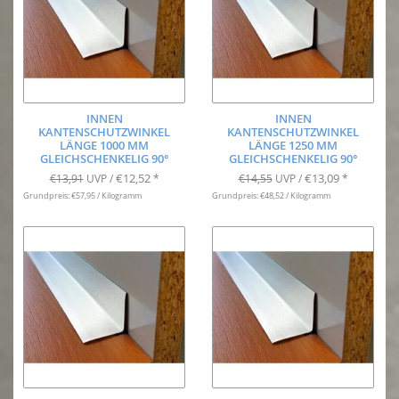
INNEN
INNEN
KANTENSCHUTZWINKEL
KANTENSCHUTZWINKEL
LÄNGE 1000 MM
LÄNGE 1250 MM
GLEICHSCHENKELIG 90°
GLEICHSCHENKELIG 90°
€12,52
€13,09
€13,91
UVP /
*
€14,55
UVP /
*
Grundpreis: €57,95 / Kilogramm
Grundpreis: €48,52 / Kilogramm