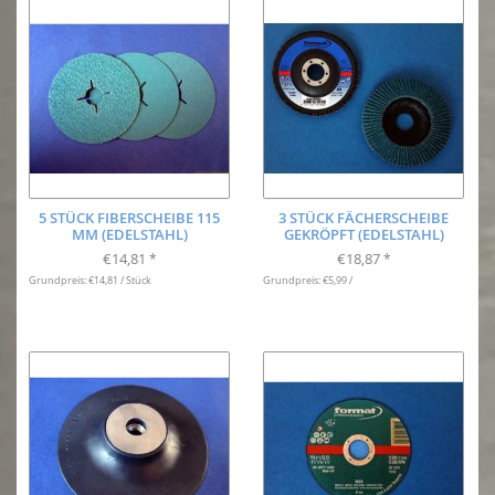
5 STÜCK FIBERSCHEIBE 115
3 STÜCK FÄCHERSCHEIBE
MM (EDELSTAHL)
GEKRÖPFT (EDELSTAHL)
€14,81
€18,87
*
*
Grundpreis: €14,81 / Stück
Grundpreis: €5,99 /