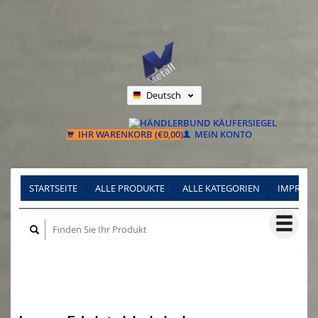
Deutsch
Nederlands
Français
IHR WARENKORB (€0,00)
MEIN KONTO
STARTSEITE
ALLE PRODUKTE
ALLE KATEGORIEN
IMPRES