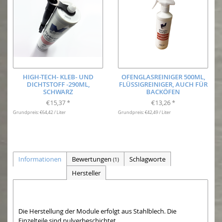
HIGH-TECH- KLEB- UND
OFENGLASREINIGER 500ML,
DICHTSTOFF -290ML,
FLÜSSIGREINIGER, AUCH FÜR
SCHWARZ
BACKÖFEN
€15,37
€13,26
*
*
Grundpreis: €64,42 / Liter
Grundpreis: €42,49 / Liter
Informationen
Bewertungen
Schlagworte
(1)
Hersteller
Die Herstellung der Module erfolgt aus Stahlblech. Die
Einzelteile sind pulverbeschichtet.