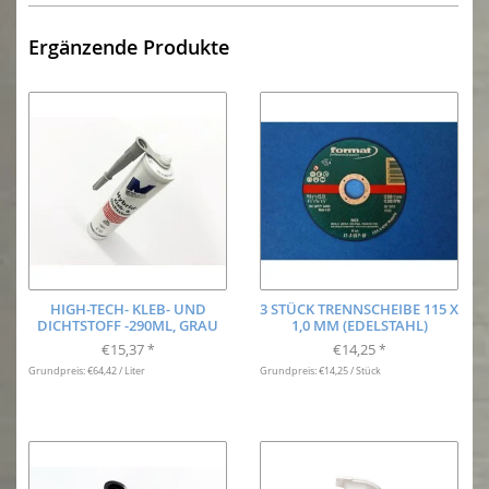
Ergänzende Produkte
HIGH-TECH- KLEB- UND
3 STÜCK TRENNSCHEIBE 115 X
DICHTSTOFF -290ML, GRAU
1,0 MM (EDELSTAHL)
€15,37
€14,25
*
*
Grundpreis: €64,42 / Liter
Grundpreis: €14,25 / Stück