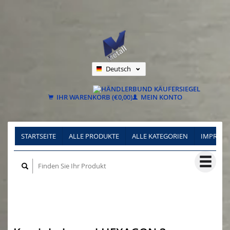
Deutsch
Nederlands
Français
IHR WARENKORB (€0,00)
MEIN KONTO
STARTSEITE
ALLE PRODUKTE
ALLE KATEGORIEN
IMPRES