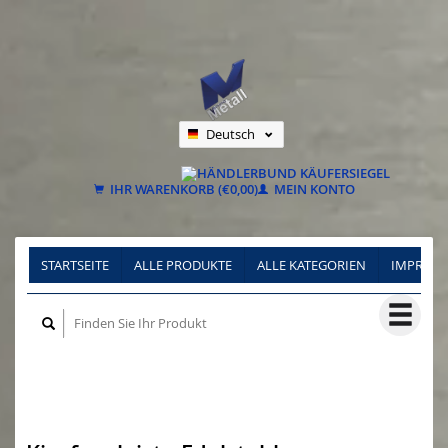
Deutsch
Nederlands
Français
IHR WARENKORB (€0,00)
MEIN KONTO
STARTSEITE
ALLE PRODUKTE
ALLE KATEGORIEN
IMPRES