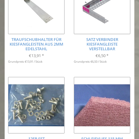
TRAUFSCHUBHALTER FÜR
SATZ VERBINDER
KIESFANGLEISTEN AUS 2MM
KIESFANGLEISTE
EDELSTAHL
VERSTELLBAR
€13,91
€6,50
*
*
Grundpreis: €13,91 / Stück
Grundpreis: €6,50 / Stück
12ER SET
SCHLEIFVLIES 115 MM