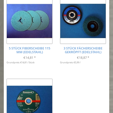
5 STÜCK FIBERSCHEIBE 115
3 STÜCK FÄCHERSCHEIBE
MM (EDELSTAHL)
GEKRÖPFT (EDELSTAHL)
€14,81
€18,87
*
*
Grundpreis: €14,81 / Stück
Grundpreis: €5,99 /