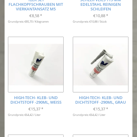
FLACHKOPFSCHRAUBEN MIT
EDELSTAHL REINIGEN
VIERKANTANSATZ M5
SCHLEIFEN
€8,58
€10,88
*
*
Grundpreis: €85,70 / Kilogramm
Grundpreis: €10,88 / Stück
HIGH-TECH- KLEB- UND
HIGH-TECH- KLEB- UND
DICHTSTOFF -290ML, WEISS
DICHTSTOFF -290ML, GRAU
€15,37
€15,37
*
*
Grundpreis: €64,42 / Liter
Grundpreis: €64,42 / Liter