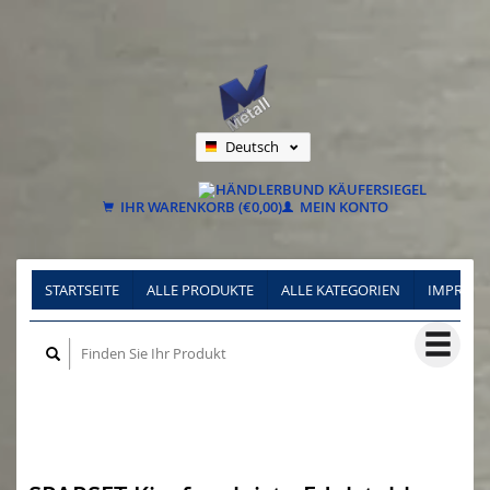
Deutsch
Nederlands
Français
IHR WARENKORB (€0,00)
MEIN KONTO
STARTSEITE
ALLE PRODUKTE
ALLE KATEGORIEN
IMPRES