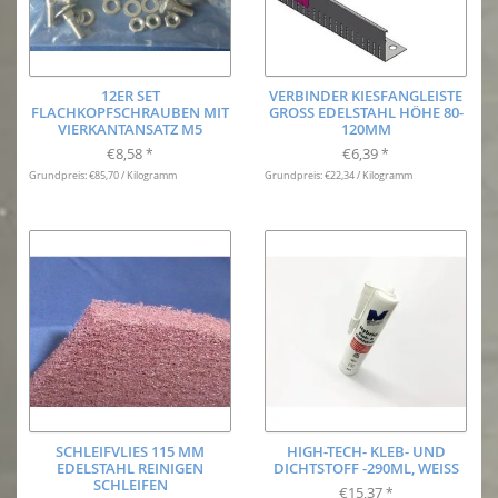
12ER SET
VERBINDER KIESFANGLEISTE
FLACHKOPFSCHRAUBEN MIT
GROSS EDELSTAHL HÖHE 80-1
VIERKANTANSATZ M5
20MM
€8,58
€6,39
*
*
Grundpreis: €85,70 / Kilogramm
Grundpreis: €22,34 / Kilogramm
SCHLEIFVLIES 115 MM
HIGH-TECH- KLEB- UND
EDELSTAHL REINIGEN
DICHTSTOFF -290ML, WEISS
SCHLEIFEN
€15,37
*