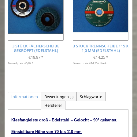
3 STÜCK FÄCHERSCHEIBE
3 STÜCK TRENNSCHEIBE 115 X
GEKRÖPFT (EDELSTAHL)
1,0 MM (EDELSTAHL)
€18,87
€14,25
*
*
Grundpreis: €5,99 /
Grundpreis: €14,25 / Stück
Informationen
Bewertungen
Schlagworte
(0)
Hersteller
Kiesfangleiste groß - Edelstahl – Gelocht – 90° gekantet
.
Einstellbare Höhe von 70 bis 110 mm