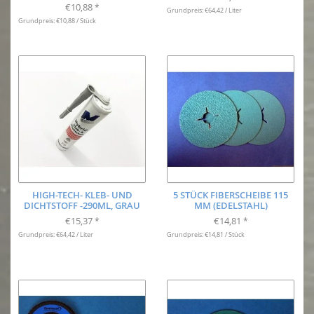
€10,88
*
Grundpreis: €64,42 / Liter
Grundpreis: €10,88 / Stück
HIGH-TECH- KLEB- UND
5 STÜCK FIBERSCHEIBE 115
DICHTSTOFF -290ML, GRAU
MM (EDELSTAHL)
€15,37
€14,81
*
*
Grundpreis: €64,42 / Liter
Grundpreis: €14,81 / Stück