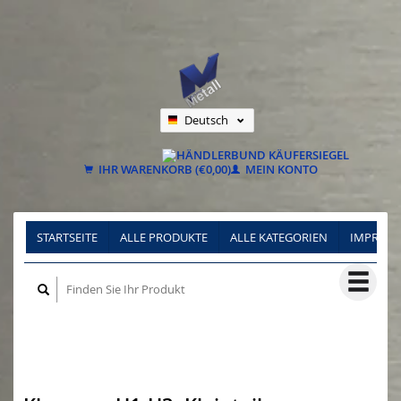
Deutsch
Nederlands
Français
IHR WARENKORB (€0,00)
MEIN KONTO
STARTSEITE
ALLE PRODUKTE
ALLE KATEGORIEN
IMPRES