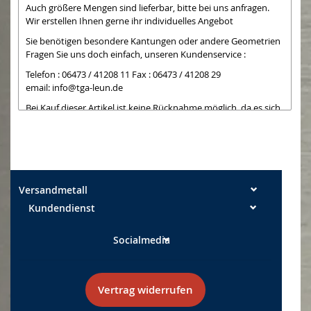
Auch größere Mengen sind lieferbar, bitte bei uns anfragen.
Wir erstellen Ihnen gerne ihr individuelles Angebot
Sie benötigen besondere Kantungen oder andere Geometrien
Fragen Sie uns doch einfach, unseren Kundenservice :
Telefon : 06473 / 41208 11 Fax : 06473 / 41208 29
email:
info@tga-leun.de
Bei Kauf dieser Artikel ist keine Rücknahme möglich, da es sich
um Teile handelt,
die wir bei Kauf extra zuschneiden. Die Schnittkanten können
teilweise noch einen
leichten Grat aufweisen. Leichte Kratzer auf nicht folierten
Seiten können bei der
Bearbeitung entstehen und sind kein Mangel
Versandmetall
Kundendienst
Maßtoleranzen: Breite +/- 0,5 mm Längen +/- 2 mm
Socialmedia
Vertrag widerrufen