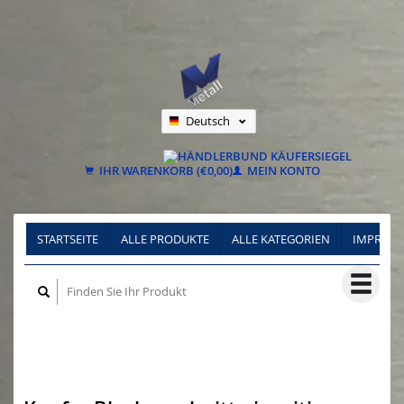
Deutsch
Nederlands
Français
IHR WARENKORB (€0,00)
MEIN KONTO
STARTSEITE
ALLE PRODUKTE
ALLE KATEGORIEN
IMPRES