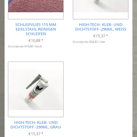
SCHLEIFVLIES 115 MM
HIGH-TECH- KLEB- UND
EDELSTAHL REINIGEN
DICHTSTOFF -290ML, WEISS
SCHLEIFEN
€15,37
*
€10,88
*
Grundpreis: €64,42 / Liter
Grundpreis: €10,88 / Stück
HIGH-TECH- KLEB- UND
DICHTSTOFF -290ML, GRAU
€15,37
*