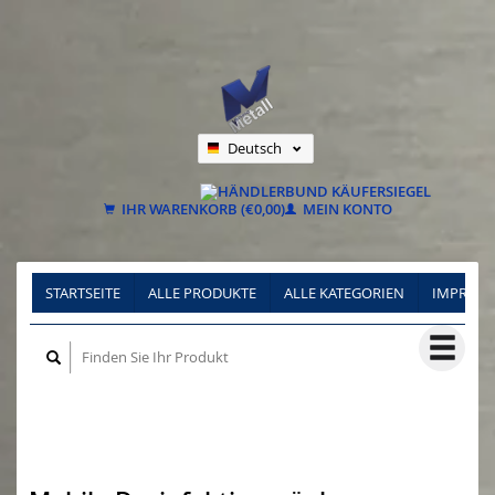
Deutsch
Nederlands
Français
IHR WARENKORB (€0,00)
MEIN KONTO
STARTSEITE
ALLE PRODUKTE
ALLE KATEGORIEN
IMPRES