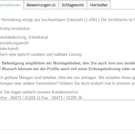
formationen
Bewertungen
Schlagworte
Hersteller
(0)
 Herstellung erfolgt aus hochwertigem Edelstahl [1.4301 ]
Die Sichtfläche ist 
lseitig einsetzbar:
abelabdeckung, Kabelkanal
rstärkungsprofil
deckprofil
fach eine optisch saubere und haltbare Lösung.
r Befestigung empfehlen wir Montagekleber,
den Sie auch von uns beste
f Wunsch können wir die Profile auch mit einer Erdungsbohrung oder mit
h größere Mengen sind lieferbar, bitte bei uns anfragen.
Wir erstellen Ihnen g
ntungen oder andere Geometrien
?
Stöbern Sie doch einfach mal in unseren a
er
Sie
fragen einfach unseren
Kundenservice:
efon : 06473 / 41208 11 Fax : 06473 / 41208 29
ail:
info@versandmetall.de
 Schnittkanten können in Ausnahmefällen noch einen leichten Grat aufweisen.
gegeben, Außenmaße!
toleranzen: Breite +/- 0,5 mm Längen +/- 2 mm