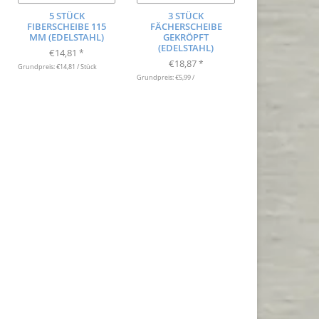
5 STÜCK
3 STÜCK
FIBERSCHEIBE 115
FÄCHERSCHEIBE
MM (EDELSTAHL)
GEKRÖPFT
(EDELSTAHL)
€14,81
*
€18,87
*
Grundpreis: €14,81 / Stück
Grundpreis: €5,99 /