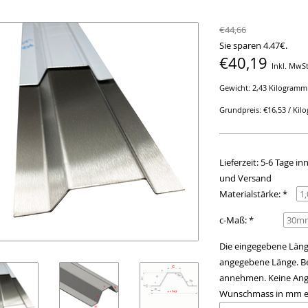
€44,66
Sie sparen 4.47€.
€40,19
Inkl. MwSt
Gewicht: 2,43 Kilogramm
Grundpreis: €16,53 / Ki
Lieferzeit: 5-6 Tage 
und Versand
Materialstärke: *
c-Maß: *
Die eingegebene Länge
angegebene Länge. Be
annehmen. Keine Anga
Wunschmass in mm e