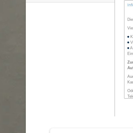
In
Die
Vie
K
Ve
Ab
Ein
Zu
Au
Auc
Ka
O
d
Tel
em
Die
an
Maß