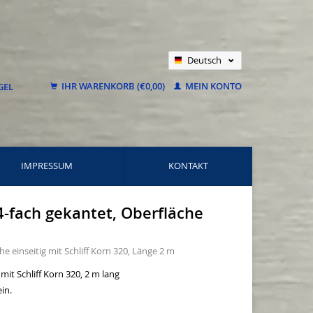
Deutsch
Nederlands
IHR WARENKORB (€0,00)
MEIN KONTO
Français
IMPRESSUM
KONTAKT
4-fach gekantet, Oberfläche
e einseitig mit Schliff Korn 320, Länge 2 m
mit Schliff Korn 320, 2 m lang
in.