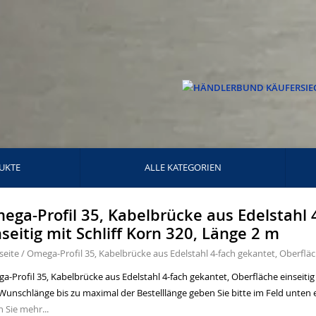
UKTE
ALLE KATEGORIEN
ega-Profil 35, Kabelbrücke aus Edelstahl 
nseitig mit Schliff Korn 320, Länge 2 m
seite
/
Omega-Profil 35, Kabelbrücke aus Edelstahl 4-fach gekantet, Oberfläch
-Profil 35, Kabelbrücke aus Edelstahl 4-fach gekantet, Oberfläche einseitig 
Wunschlänge bis zu maximal der Bestelllänge geben Sie bitte im Feld unten e
 Sie mehr...