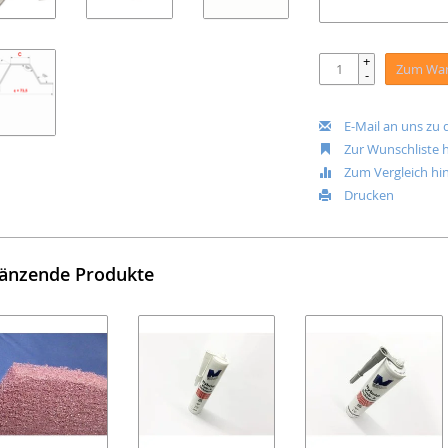
+
Zum War
-
E-Mail an uns zu
Zur Wunschliste 
Zum Vergleich hi
Drucken
änzende Produkte