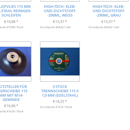
LEIFVLIES 115 MM
HIGH-TECH- KLEB-
HIGH-TECH- KLEB-
LSTAHL REINIGEN
UND DICHTSTOFF
UND DICHTSTOFF
SCHLEIFEN
-290ML, WEISS
-290ML, GRAU
€10,88
€15,37
€15,37
*
*
*
eis: €10,88 / Stück
Grundpreis: €64,42 / Liter
Grundpreis: €64,42 / Liter
ÜTZTELLER FÜR
3 STÜCK
BERSCHEIBE 115
TRENNSCHEIBE 115 X
MM MIT M14-
1,0 MM (EDELSTAHL)
GEWINDE
€14,25
*
€16,66
*
Grundpreis: €14,25 / Stück
eis: €16,66 / Stück