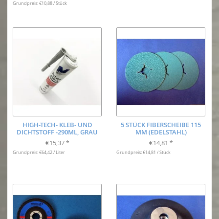
Grundpreis: €10,88 / Stück
HIGH-TECH- KLEB- UND
5 STÜCK FIBERSCHEIBE 115
DICHTSTOFF -290ML, GRAU
MM (EDELSTAHL)
€15,37
€14,81
*
*
Grundpreis: €64,42 / Liter
Grundpreis: €14,81 / Stück