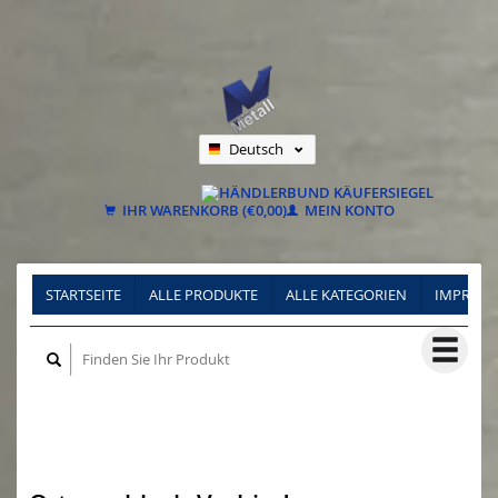
Deutsch
Nederlands
Français
IHR WARENKORB (€0,00)
MEIN KONTO
STARTSEITE
ALLE PRODUKTE
ALLE KATEGORIEN
IMPRES