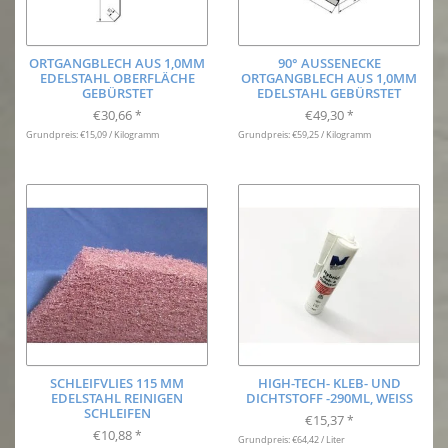
ORTGANGBLECH AUS 1,0MM
90° AUSSENECKE O
EDELSTAHL OBERFLÄCHE
RTGANGBLECH AUS 1,0MM E
GEBÜRSTET
DELSTAHL GEBÜRSTET
€30,66
€49,30
*
*
Grundpreis: €15,09 / Kilogramm
Grundpreis: €59,25 / Kilogramm
SCHLEIFVLIES 115 MM
HIGH-TECH- KLEB- UND
EDELSTAHL REINIGEN
DICHTSTOFF -290ML, WEISS
SCHLEIFEN
€15,37
*
€10,88
*
Grundpreis: €64,42 / Liter