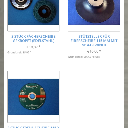
3 STÜCK FÄCHERSCHEIBE
STÜTZTELLER FÜR
GEKRÖPFT (EDELSTAHL)
FIBERSCHEIBE 115 MM MIT
M14-GEWINDE
€18,87
*
€16,66
*
Grundpreis: €5,99 /
Grundpreis: €16,66 / Stück
3 STÜCK TRENNSCHEIBE 115 X