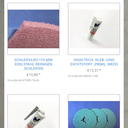
SCHLEIFVLIES 115 MM
HIGH-TECH- KLEB- UND
EDELSTAHL REINIGEN
DICHTSTOFF -290ML, WEISS
SCHLEIFEN
€15,37
*
€10,88
*
Grundpreis: €64,42 / Liter
Grundpreis: €10,88 / Stück