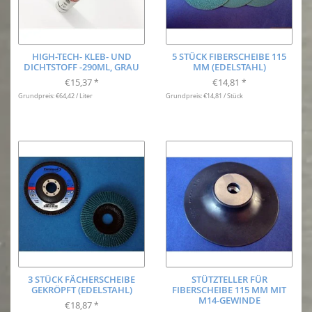
HIGH-TECH- KLEB- UND
5 STÜCK FIBERSCHEIBE 115
DICHTSTOFF -290ML, GRAU
MM (EDELSTAHL)
€15,37
€14,81
*
*
Grundpreis: €64,42 / Liter
Grundpreis: €14,81 / Stück
3 STÜCK FÄCHERSCHEIBE
STÜTZTELLER FÜR
GEKRÖPFT (EDELSTAHL)
FIBERSCHEIBE 115 MM MIT
M14-GEWINDE
€18,87
*