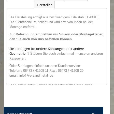
Hersteller
Die Herstellung erfolgt aus hochwertigem Edelstahl [1.4301 ]
Die Sichtfläche ist foliert und wird erst von Ihnen bei der
Montage entfernt.
Zur Befestigung empfehlen wir
Silikon oder
Montagekleber,
den Sie auch von uns bestellen können.
Sie benötigen besondere Kantungen oder andere
Geometrien
?
Stöbern Sie doch einfach mal in unseren anderen
Kategorien.
O
der
Sie
fragen einfach unseren
Kundenservice:
Telefon : 06473 / 41208 11 Fax : 06473 / 41208 29
email:
info@versandmetall.de
Die Schnittkanten können in Ausnahmefällen noch einen
leichten Grat aufweisen. Alle Maße sind, wenn nicht explizit
anders angegeben, Außenmaße!
Maßtoleranzen: Breite +/- 0,5 mm Längen +/- 2 mm