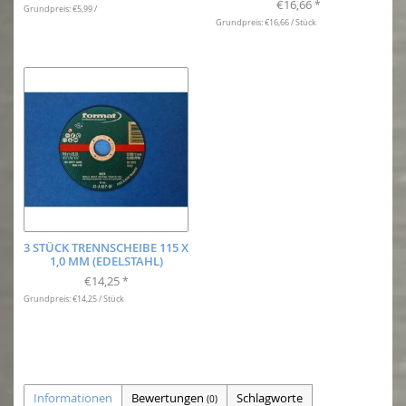
€16,66
*
Grundpreis: €5,99 /
Grundpreis: €16,66 / Stück
3 STÜCK TRENNSCHEIBE 115 X
1,0 MM (EDELSTAHL)
€14,25
*
Grundpreis: €14,25 / Stück
Informationen
Bewertungen
Schlagworte
(0)