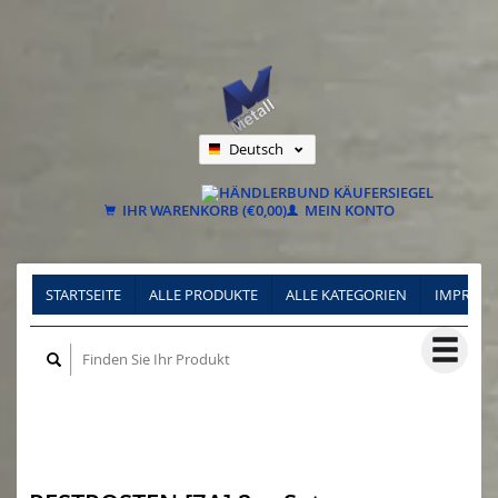
Deutsch
Nederlands
Français
IHR WARENKORB (€0,00)
MEIN KONTO
STARTSEITE
ALLE PRODUKTE
ALLE KATEGORIEN
IMPRES