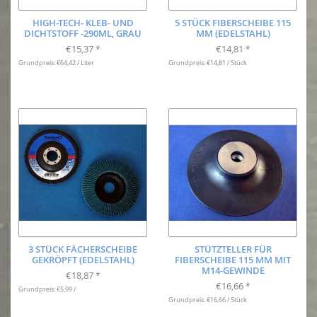
HIGH-TECH- KLEB- UND
5 STÜCK FIBERSCHEIBE 115
DICHTSTOFF -290ML, GRAU
MM (EDELSTAHL)
€15,37
€14,81
*
*
Grundpreis: €64,42 / Liter
Grundpreis: €14,81 / Stück
3 STÜCK FÄCHERSCHEIBE
STÜTZTELLER FÜR
GEKRÖPFT (EDELSTAHL)
FIBERSCHEIBE 115 MM MIT
M14-GEWINDE
€18,87
*
€16,66
*
Grundpreis: €5,99 /
Grundpreis: €16,66 / Stück