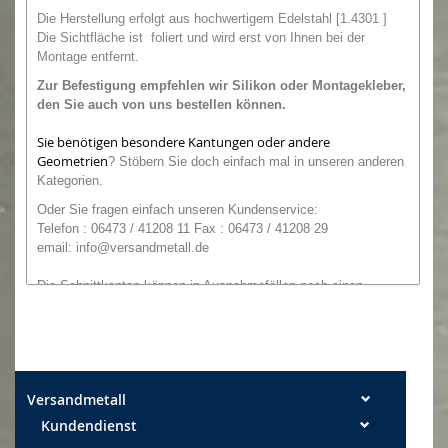
Die Herstellung erfolgt aus hochwertigem Edelstahl [1.4301 ]
Die Sichtfläche ist foliert und wird erst von Ihnen bei der
Montage entfernt.
Zur Befestigung empfehlen wir
Silikon oder
Montagekleber,
den Sie auch von uns bestellen können.
Sie benötigen besondere Kantungen oder andere
Geometrien
?
Stöbern Sie doch einfach mal in unseren anderen
Kategorien.
O
der
Sie
fragen einfach unseren
Kundenservice:
Telefon : 06473 / 41208 11 Fax : 06473 / 41208 29
email:
info@versandmetall.de
Die Schnittkanten können in Ausnahmefällen noch einen
leichten Grat aufweisen. Alle Maße sind, wenn nicht explizit
anders angegeben, Außenmaße!
Maßtoleranzen: Breite +/- 0,5 mm Längen +/- 2 mm
Versandmetall
Kundendienst