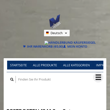
Deutsch
Nederlands
Français
IHR WARENKORB (€0,00)
MEIN KONTO
STARTSEITE
ALLE PRODUKTE
ALLE KATEGORIEN
IMPRES