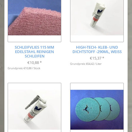
SCHLEIFVLIES 115 MM
HIGH-TECH- KLEB- UND
EDELSTAHL REINIGEN
DICHTSTOFF -290ML, WEISS
SCHLEIFEN
€15,37
*
€10,88
*
Grundpreis: €64,42 / Liter
Grundpreis: €10,88 / Stück