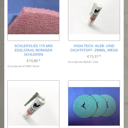
SCHLEIFVLIES 115 MM
HIGH-TECH- KLEB- UND
EDELSTAHL REINIGEN
DICHTSTOFF -290ML, WEISS
SCHLEIFEN
€15,37
*
€10,88
*
Grundpreis: €64,42 / Liter
Grundpreis: €10,88 / Stück