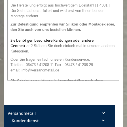
Die Herstellung erfolgt aus hochwertigem Edelstahl [1.4301 ]
Die Sichtfläche ist foliert und wird erst von Ihnen bei der
Montage entfernt.
Zur Befestigung empfehlen wir
Silikon oder
Montagekleber,
den Sie auch von uns bestellen können.
Sie benötigen besondere Kantungen oder andere
Geometrien
?
Stöbern Sie doch einfach mal in unseren anderen
Kategorien.
O
der
Sie
fragen einfach unseren
Kundenservice:
Telefon : 06473 / 41208 11 Fax : 06473 / 41208 29
email:
info@versandmetall.de
Die Schnittkanten können in Ausnahmefällen noch einen
leichten Grat aufweisen. Alle Maße sind, wenn nicht explizit
anders angegeben, Außenmaße!
Maßtoleranzen: Breite +/- 0,5 mm Längen +/- 2 mm
Versandmetall
Kundendienst