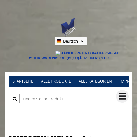
Deutsch
Nederlands
Français
IHR WARENKORB (€0,00)
MEIN KONTO
STARTSEITE
ALLE PRODUKTE
ALLE KATEGORIEN
IMPRES