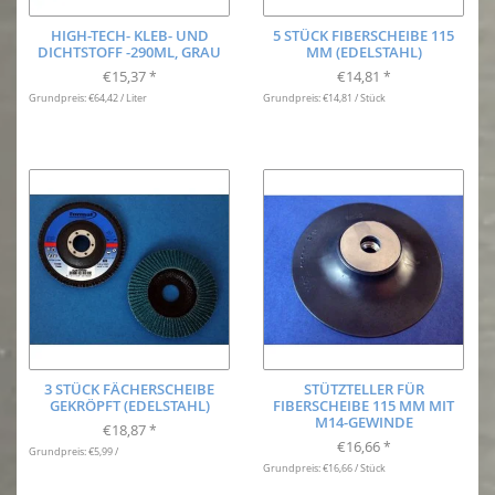
HIGH-TECH- KLEB- UND
5 STÜCK FIBERSCHEIBE 115
DICHTSTOFF -290ML, GRAU
MM (EDELSTAHL)
€15,37
€14,81
*
*
Grundpreis: €64,42 / Liter
Grundpreis: €14,81 / Stück
3 STÜCK FÄCHERSCHEIBE
STÜTZTELLER FÜR
GEKRÖPFT (EDELSTAHL)
FIBERSCHEIBE 115 MM MIT
M14-GEWINDE
€18,87
*
€16,66
*
Grundpreis: €5,99 /
Grundpreis: €16,66 / Stück