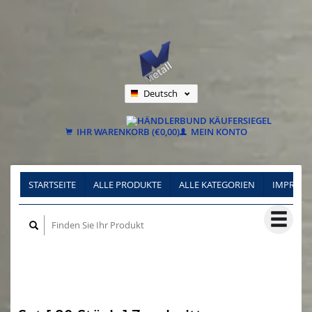
Deutsch
Nederlands
Français
IHR WARENKORB (€0,00)
MEIN KONTO
STARTSEITE
ALLE PRODUKTE
ALLE KATEGORIEN
IMPRES