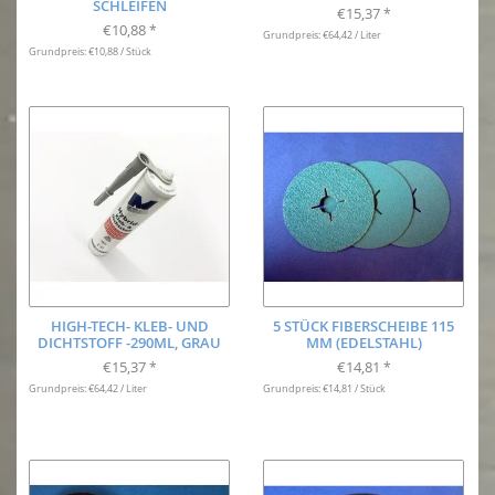
SCHLEIFEN
€15,37
*
€10,88
*
Grundpreis: €64,42 / Liter
Grundpreis: €10,88 / Stück
HIGH-TECH- KLEB- UND
5 STÜCK FIBERSCHEIBE 115
DICHTSTOFF -290ML, GRAU
MM (EDELSTAHL)
€15,37
€14,81
*
*
Grundpreis: €64,42 / Liter
Grundpreis: €14,81 / Stück