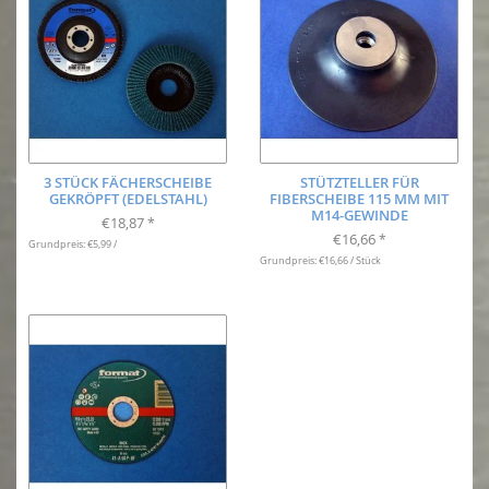
3 STÜCK FÄCHERSCHEIBE
STÜTZTELLER FÜR
GEKRÖPFT (EDELSTAHL)
FIBERSCHEIBE 115 MM MIT
M14-GEWINDE
€18,87
*
€16,66
*
Grundpreis: €5,99 /
Grundpreis: €16,66 / Stück