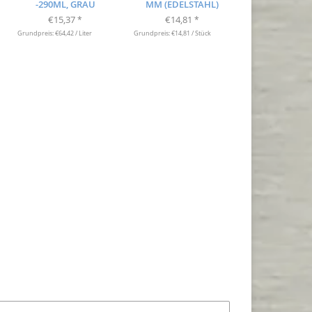
-290ML, GRAU
MM (EDELSTAHL)
€15,37
€14,81
*
*
Grundpreis: €64,42 / Liter
Grundpreis: €14,81 / Stück