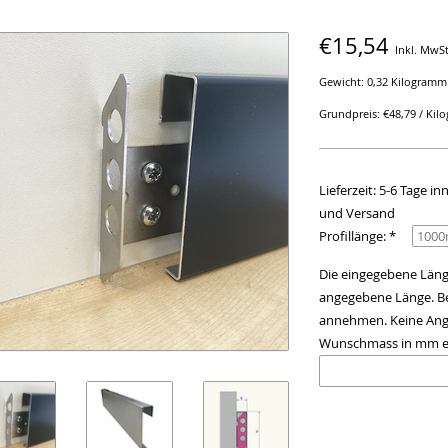
€15,54
Inkl. MwSt
Gewicht: 0,32 Kilogramm
Grundpreis: €48,79 / Ki
Lieferzeit: 5-6 Tage 
und Versand
Profillänge: *
Die eingegebene Länge
angegebene Länge. Be
annehmen. Keine Anga
Wunschmass in mm e