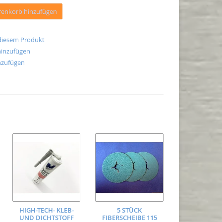
enkorb hinzufügen
 diesem Produkt
hinzufügen
nzufügen
HIGH-TECH- KLEB-
5 STÜCK
UND DICHTSTOFF
FIBERSCHEIBE 115