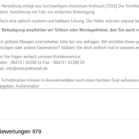
 Herstellung erfolgt aus hochwertigem Aluminium Anthrazit [7016]
Die Sichtflä
fernt. Ausführung mit Falz zur einfachen Befestigung.
fach eine optisch saubere und haltbare Lösung. Die Halter müssen separat be
r Befestigung empfehlen wir
Silikon oder
Montagekleber,
den Sie auch v
h größere Mengen sind lieferbar, bitte bei uns anfragen.
Wir erstellen Ihnen g
ntungen oder andere Geometrien
?
Stöbern Sie doch einfach mal in unseren a
er
Sie
fragen einfach unseren
Kundenservice:
efon : 06473 / 41208 11 Fax : 06473 / 41208 29
ail:
info@versandmetall.de
 Schnittkanten können in Ausnahmefällen noch einen leichten Grat aufweisen.
gegeben, Außenmaße!
toleranzen: Breite +/- 0,5 mm Längen +/- 2 mm