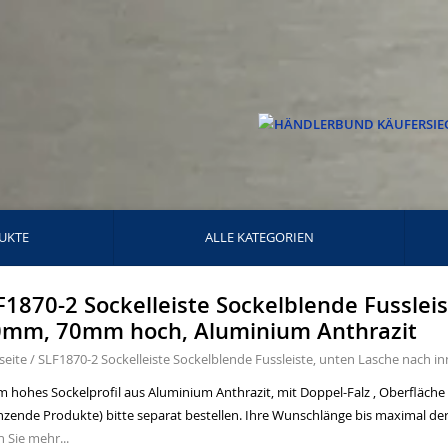
UKTE
ALLE KATEGORIEN
F1870-2 Sockelleiste Sockelblende Fusslei
0mm, 70mm hoch, Aluminium Anthrazit
seite
/
SLF1870-2 Sockelleiste Sockelblende Fussleiste, unten Lasche nach 
 hohes Sockelprofil aus Aluminium Anthrazit, mit Doppel-Falz , Oberfläche
zende Produkte) bitte separat bestellen. Ihre Wunschlänge bis maximal der 
 Sie mehr...