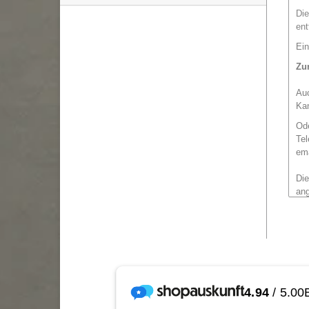
Die
ent
Ein
Zu
Auc
Ka
O
d
Tel
em
Die
an
Maß