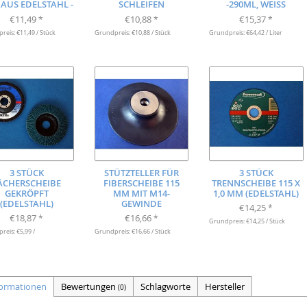
 AUS EDELSTAHL -
SCHLEIFEN
-290ML, WEISS
€11,49
€10,88
€15,37
*
*
*
eis: €11,49 / Stück
Grundpreis: €10,88 / Stück
Grundpreis: €64,42 / Liter
3 STÜCK
STÜTZTELLER FÜR
3 STÜCK
ÄCHERSCHEIBE
FIBERSCHEIBE 115
TRENNSCHEIBE 115 X
GEKRÖPFT
MM MIT M14-
1,0 MM (EDELSTAHL)
(EDELSTAHL)
GEWINDE
€14,25
*
€18,87
€16,66
*
*
Grundpreis: €14,25 / Stück
eis: €5,99 /
Grundpreis: €16,66 / Stück
formationen
Bewertungen
Schlagworte
Hersteller
(0)