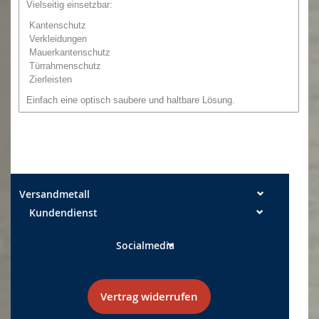
Vielseitig einsetzbar:
Kantenschutz
Verkleidungen
Mauerkantenschutz
Türrahmenschutz
Zierleisten
Einfach eine optisch saubere und haltbare Lösung.
Zur Befestigung empfehlen wir
Silikon oder
Montagekleber,
den Sie auch von uns bestellen können.
Auch größere Mengen sind lieferbar, bitte bei uns anfragen.
Wir
erstellen Ihnen gerne ihr individuelles Angebot. Sie benötigen
besondere Kantungen oder andere Geometrien
?
Stöbern Sie
Versandmetall
doch einfach mal in unseren anderen Kategorien.
Kundendienst
O
der
Sie
fragen einfach unseren
Kundenservice:
Telefon : 06473 / 41208 11 Fax : 06473 / 41208 29
Socialmedia
email:
info@versandmetall.de
Die Schnittkanten können in Ausnahmefällen noch einen
leichten Grat aufweisen. Alle Maße sind, wenn nicht explizit
Vertrag widerrufen
anders angegeben, Außenmaße!
Maßtoleranzen: Breite +/- 0,5 mm Längen +/- 2 mm