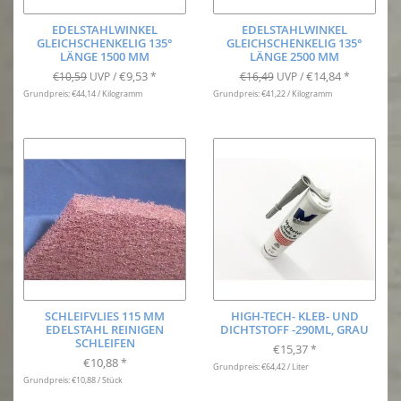
EDELSTAHLWINKEL
EDELSTAHLWINKEL
GLEICHSCHENKELIG 135°
GLEICHSCHENKELIG 135°
LÄNGE 1500 MM
LÄNGE 2500 MM
€9,53
€14,84
€10,59
UVP /
*
€16,49
UVP /
*
Grundpreis: €44,14 / Kilogramm
Grundpreis: €41,22 / Kilogramm
SCHLEIFVLIES 115 MM
HIGH-TECH- KLEB- UND
EDELSTAHL REINIGEN
DICHTSTOFF -290ML, GRAU
SCHLEIFEN
€15,37
*
€10,88
*
Grundpreis: €64,42 / Liter
Grundpreis: €10,88 / Stück