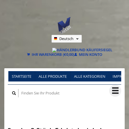
Deutsch
Nederlands
Français
IHR WARENKORB (€0,00)
MEIN KONTO
STARTSEITE
ALLE PRODUKTE
ALLE KATEGORIEN
IMPRES