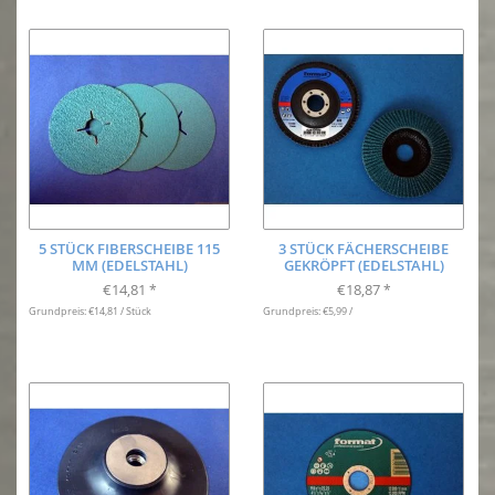
5 STÜCK FIBERSCHEIBE 115
3 STÜCK FÄCHERSCHEIBE
MM (EDELSTAHL)
GEKRÖPFT (EDELSTAHL)
€14,81
€18,87
*
*
Grundpreis: €14,81 / Stück
Grundpreis: €5,99 /