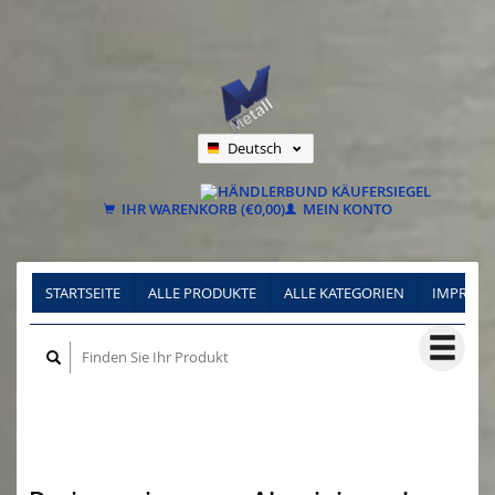
Deutsch
Nederlands
Français
IHR WARENKORB (€0,00)
MEIN KONTO
STARTSEITE
ALLE PRODUKTE
ALLE KATEGORIEN
IMPRES