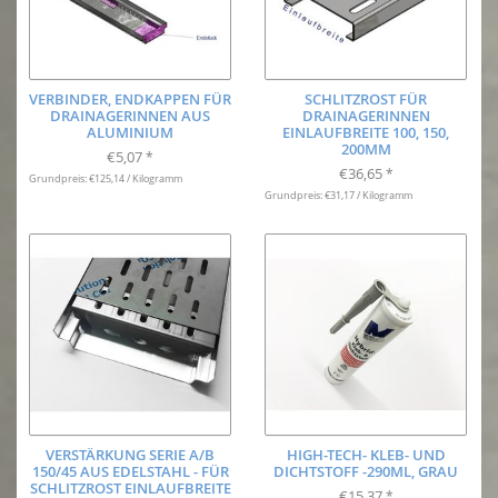
VERBINDER, ENDKAPPEN FÜR
SCHLITZROST FÜR
DRAINAGERINNEN AUS
DRAINAGERINNEN
ALUMINIUM
EINLAUFBREITE 100, 150,
200MM
€5,07
*
€36,65
*
Grundpreis: €125,14 / Kilogramm
Grundpreis: €31,17 / Kilogramm
VERSTÄRKUNG SERIE A/B
HIGH-TECH- KLEB- UND
150/45 AUS EDELSTAHL - FÜR
DICHTSTOFF -290ML, GRAU
SCHLITZROST EINLAUFBREITE
€15,37
*