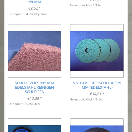
150MM
Grundpreis: €64,42 / Liter
€8,62
*
Grundpreis: €34,55 / Kilogramm
SCHLEIFVLIES 115 MM
5 STÜCK FIBERSCHEIBE 115
EDELSTAHL REINIGEN
MM (EDELSTAHL)
SCHLEIFEN
€14,81
*
€10,88
*
Grundpreis: €14,81 / Stück
Grundpreis: €10,88 / Stück