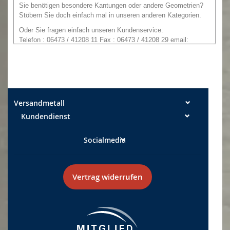
Sie benötigen besondere Kantungen oder andere Geometrien
?
Stöbern Sie doch einfach mal in unseren anderen Kategorien.
O
der
Sie
fragen einfach unseren
Kundenservice:
Telefon : 06473 / 41208 11 Fax : 06473 / 41208 29
email:
info@versandmetall.de
Die Schnittkanten können in Ausnahmefällen noch einen
leichten Grat aufweisen. Alle Maße sind, wenn nicht explizit
anders angegeben, Außenmaße!
Maßtoleranzen: Breite +/- 0,5 mm Längen +/- 2 mm
Versandmetall
Kundendienst
Socialmedia
Vertrag widerrufen