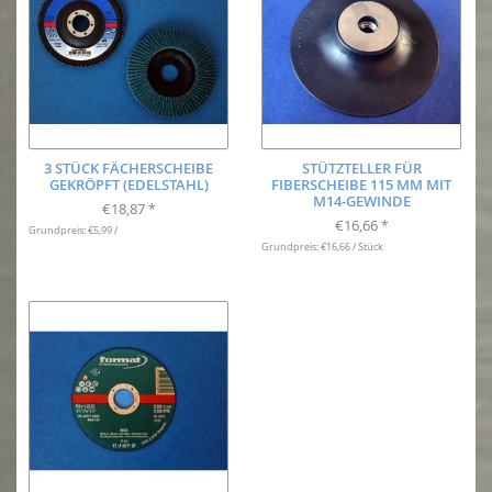
3 STÜCK FÄCHERSCHEIBE
STÜTZTELLER FÜR
GEKRÖPFT (EDELSTAHL)
FIBERSCHEIBE 115 MM MIT
M14-GEWINDE
€18,87
*
€16,66
*
Grundpreis: €5,99 /
Grundpreis: €16,66 / Stück