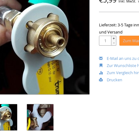
Inkl. MwSt.
Lieferzeit: 3-5 Tage 
und Versand
+
Zum War
-
E-Mail an uns zu
Zur Wunschliste 
Zum Vergleich hi
Drucken