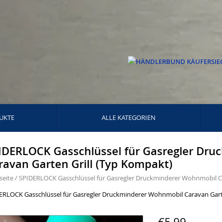
UKTE
ALLE KATEGORIEN
IDERLOCK Gasschlüssel für Gasregler Dr
ravan Garten Grill (Typ Kompakt)
seite
/
SPIDERLOCK Gasschlüssel für Gasregler Druckminderer Wohnmobil Ca
ERLOCK Gasschlüssel für Gasregler Druckminderer Wohnmobil Caravan Gart
€5,99