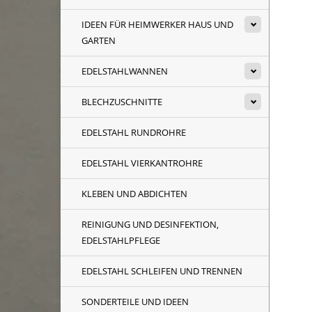
B
IDEEN FÜR HEIMWERKER HAUS UND
Na
(Se
GARTEN
Nut
der
EDELSTAHLWANNEN
BLECHZUSCHNITTE
Für
Spü
EDELSTAHL RUNDROHRE
Ber
zie
Dic
EDELSTAHL VIERKANTROHRE
W
KLEBEN UND ABDICHTEN
Wa
REINIGUNG UND DESINFEKTION,
Die
EDELSTAHLPFLEGE
EDELSTAHL SCHLEIFEN UND TRENNEN
Ha
Die
SONDERTEILE UND IDEEN
der