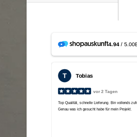
sei
sol
Fol
di