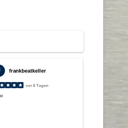
Nutzung liegt ausschließlich bei dem Betreiber und
und Personenschäden durch Missbrauch und deren
r Überwurfmutter und nicht als Nachweis einer