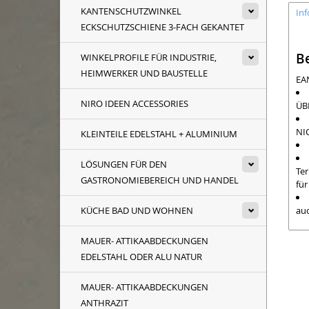
KANTENSCHUTZWINKEL
In
ECKSCHUTZSCHIENE 3-FACH GEKANTET
B
WINKELPROFILE FÜR INDUSTRIE,
HEIMWERKER UND BAUSTELLE
EA
NIRO IDEEN ACCESSORIES
ÜB
NI
KLEINTEILE EDELSTAHL + ALUMINIUM
LÖSUNGEN FÜR DEN
Ter
GASTRONOMIEBEREICH UND HANDEL
fü
auc
KÜCHE BAD UND WOHNEN
MAUER- ATTIKAABDECKUNGEN
LI
EDELSTAHL ODER ALU NATUR
Kle
(si
MAUER- ATTIKAABDECKUNGEN
nac
Bef
ANTHRAZIT