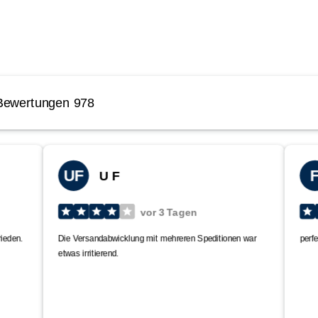
n. Die Nutzung ist nur im Außenbereich zulässig. Die Verantwortung für die 
lte während des Betriebes überwacht werden. Es werden keinerlei Sach- 
gen übernommen. Der Adapter dient lediglich zum einfacherem Anziehen de
chten Verschraubung!