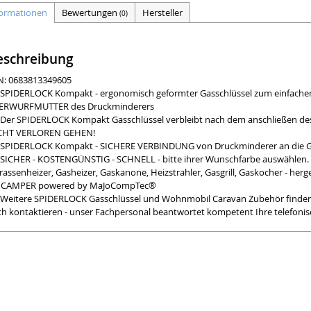
formationen
Bewertungen
Hersteller
(0)
eschreibung
N: 0683813349605
SPIDERLOCK Kompakt - ergonomisch geformter Gasschlüssel zum einfach
ERWURFMUTTER des Druckminderers
Der SPIDERLOCK Kompakt Gasschlüssel verbleibt nach dem anschließen des
CHT VERLOREN GEHEN!
SPIDERLOCK Kompakt - SICHERE VERBINDUNG von Druckminderer an die Gas
SICHER - KOSTENGÜNSTIG - SCHNELL - bitte ihrer Wunschfarbe auswählen. 
rassenheizer, Gasheizer, Gaskanone, Heizstrahler, Gasgrill, Gaskocher - h
r CAMPER powered by MaJoCompTec®
Weitere SPIDERLOCK Gasschlüssel und Wohnmobil Caravan Zubehör finden S
h kontaktieren - unser Fachpersonal beantwortet kompetent Ihre telefonis
EFERUMFANG: 1x MaJoCompTec® SPIDERLOCK Kompakt Gasschlüssel passend 
inflaschenanschluss KLF mit Überwurfmutter 5-Flügel G.12 = Gewinde W21,8
ehe Abbildung mit Shopping-Stern, Typ und Farbe
h Auswahl). Die in den Bildern gezeigten Druckminderer, Gasflaschen, Ab
estigungsmaterialien sind nicht Bestandteil der Lieferung. Sie dienen ledigl