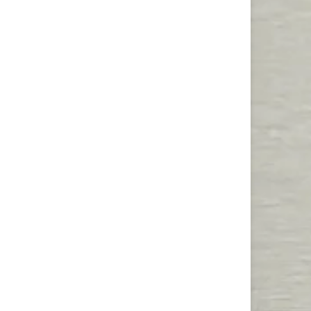
 Dichtigkeitsprüfung mit schaumbildenden Mitteln
zungspause der Gasflasche sollte die Dichtheit vor
mme oder Zigaretten in der Nähe durchgeführt werden;
asflasche mit einer Seifenlösung (1:1-Mischung von
drehung und prüfen Sie, ob sich im angefeuchteten
Schließen Sie bei einem Leck das Gasflaschenventil und
seitigt sind. Nutzen Sie das Gerät nur nach geprüfter
elsüblichen Gasflaschen zugelassen. Vor dem Betrieb
üft werden und der dichte Anschluss sichergestellt