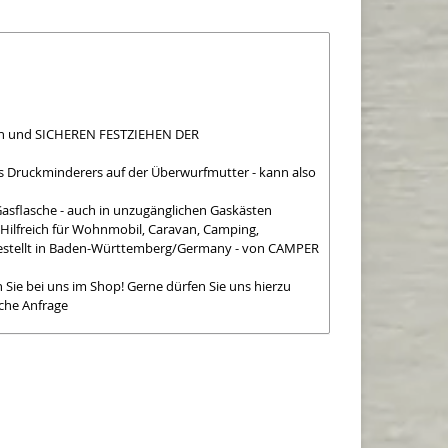
en und SICHEREN FESTZIEHEN DER
 Druckminderers auf der Überwurfmutter - kann also
flasche - auch in unzugänglichen Gaskästen
Hilfreich für Wohnmobil, Caravan, Camping,
ergestellt in Baden-Württemberg/Germany - von CAMPER
ie bei uns im Shop! Gerne dürfen Sie uns hierzu
che Anfrage
für Niederdruckregler 30-50 mbar mit
 x 1/14-LH
deckungen, Kappen, Heizungen und
ich zum Darstellen der Funktion.