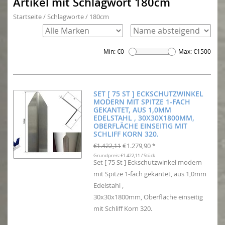
Artikel mit Schlagwort 180cm
Startseite
/
Schlagworte
/
180cm
Min: €
0
Max: €
1500
SET [ 75 ST ] ECKSCHUTZWINKEL
MODERN MIT SPITZE 1-FACH
GEKANTET, AUS 1,0MM
EDELSTAHL , 30X30X1800MM,
OBERFLÄCHE EINSEITIG MIT
SCHLIFF KORN 320.
€1.279,90
€1.422,11
*
Grundpreis: €1.422,11 / Stück
Set [ 75 St ] Eckschutzwinkel modern
mit Spitze 1-fach gekantet, aus 1,0mm
Edelstahl ,
30x30x1800mm, Oberfläche einseitig
mit Schliff Korn 320.