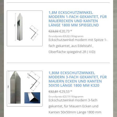
1,8M ECKSCHUTZWINKEL
MODERN 1-FACH GEKANTET, FÜR
MAUERECKEN UND KANTEN
LÄNGE 1800 MM SPIEGELND
€20,73
€23,03
*
Grundpreis: €26,82 / Kilogramm
Eckschutzwinkel modern mit Spitze 1-
fach gekantet, aus Edelstahl ,
Oberfläche spiegelnd 2R ( IIID)
1,80M ECKSCHUTZWINKEL
MODERN 3-FACH GEKANTET, FÜR
MAUERN ECKEN UND KANTEN
50X50 LÄNGE 1800 MM K320
€29,53
€32,81
*
Grundpreis: €20,19 / Kilogramm
Eckschutzwinkel modern 3-fach
gekantet, für Mauern Ecken und
Kanten 50x50mm Länge 1800 mm