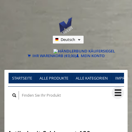
Deutsch
Nederlands
Français
IHR WARENKORB (€0,00)
MEIN KONTO
STARTSEITE
ALLE PRODUKTE
ALLE KATEGORIEN
IMPRES