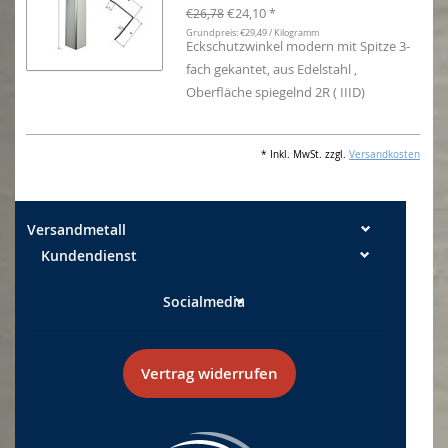
€24,10
€26,78
*
Grundpreis: €29,49 / Kilogramm
Eckschutzwinkel modern mit Spitze 3-
fach gekantet, aus Edelstahl ,
Oberfläche spiegelnd 2R ( IIID)
* Inkl. MwSt. zzgl.
Versandkosten
Versandmetall
Kundendienst
Socialmedia
Vertrag widerrufen