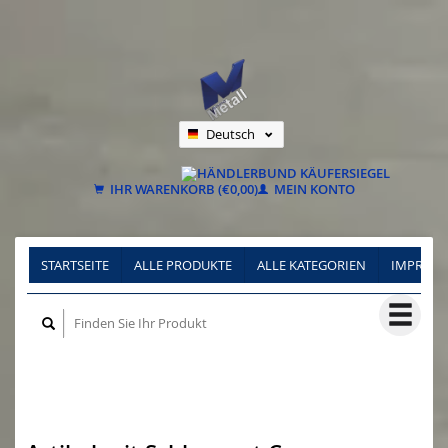
Deutsch
Nederlands
Français
IHR WARENKORB (€0,00)
MEIN KONTO
STARTSEITE
ALLE PRODUKTE
ALLE KATEGORIEN
IMPRES