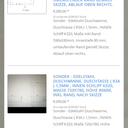
IZZE, ABLAUF OBEN RECHTS.
€289,00
*
Grundpreis: €289,00 / Stück
Sonder - Edelstahl Duschwanne,
Duschtasse { R3A } 1,5mm , INNEN
Schliff K320, Maße inkl Rand:
590x630mm, Innentiefe 80 mm,
umlaufender Rand gemäß Skizze,
Ablauf oben rechts.
SONDER - EDELSTAHL
DUSCHWANNE, DUSCHTASSE { R3A
} 1,5MM , INNEN SCHLIFF K320,
MASSE 720X780, HÖHE 80MM,
INKL RAND, NACH SKIZZE
€299,00
*
Grundpreis: €299,00 / Stück
Sonder - Edelstahl Duschwanne,
Duschtasse { R3A } 1,5mm , INNEN
Schliff K320, Maße 720x780, Höhe