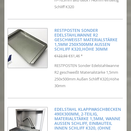
h=165mm axb 680x1140mm einseitig
Schliff K320
RESTPOSTEN SONDER
EDELSTAHLWANNE R2
GESCHWEISST MATERIALSTÄRKE 1
,5MM 250X500MM AUSSEN SC
HLIFF K320,HÖHE 30MM
€61,46
€122,93
*
RESTPOSTEN Sonder Edelstahlwanne
R2 geschweißt Materialstärke 1,5mm
250x500mm Außen Schliff K320,Höhe
30mm
EDELSTAHL KLAPPWASCHBECKEN
490X300MM, 2-TEILIG,
MATERIALSTÄRKE 1,5MM, WANNE
AUSSEN SCHLIFF, EINBAUTEIL
INNEN SCHLIFF K320, (OHNE