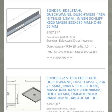
SONDER -EDELSTAHL
DUSCHWANNE, DUSCHTASSE { R3A
}3 TEILIG 1,5MM , INNEN SCHLIFF
K320 MASSE 855X680 MM,HÖHE
55 MM
€407,91
*
Grundpreis: €407,91 / Stück
Sonder -Edelstahl Duschwanne,
Duschtasse { R3A }3 teilig 1,5mm ,
INNEN Schliff K320 Maße 855x680
mm,Höhe 55 mm
SONDER -2 STÜCK EDELSTAHL
DUSCHWANNE, DUSCHTASSE { R3A
} 1,5MM , INNEN SCHLIFF K320,
MASSE INKL RAND: 700X700MM, H
ÖHE 40 MM, UMLAUFENDER R
AND 20MM , ABLAUF MITTIG
€497,00
*
Grundpreis: €497,00 / Stück