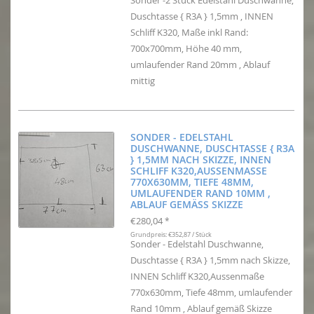
Sonder -2 Stück Edelstahl Duschwanne,
Duschtasse { R3A } 1,5mm , INNEN
Schliff K320, Maße inkl Rand:
700x700mm, Höhe 40 mm,
umlaufender Rand 20mm , Ablauf
mittig
SONDER - EDELSTAHL
DUSCHWANNE, DUSCHTASSE { R3A
} 1,5MM NACH SKIZZE, INNEN
SCHLIFF K320,AUSSENMASSE 7
70X630MM, TIEFE 48MM, U
MLAUFENDER RAND 10MM , A
BLAUF GEMÄSS SKIZZE
€280,04
*
Grundpreis: €352,87 / Stück
Sonder - Edelstahl Duschwanne,
Duschtasse { R3A } 1,5mm nach Skizze,
INNEN Schliff K320,Aussenmaße
770x630mm, Tiefe 48mm, umlaufender
Rand 10mm , Ablauf gemäß Skizze