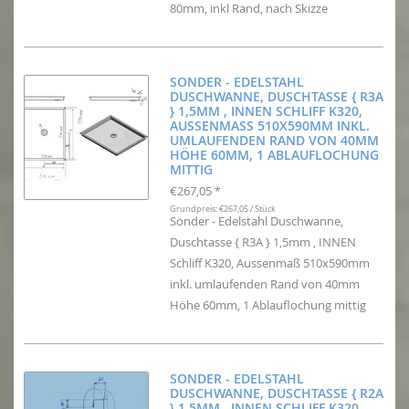
80mm, inkl Rand, nach Skizze
SONDER - EDELSTAHL
DUSCHWANNE, DUSCHTASSE { R3A
} 1,5MM , INNEN SCHLIFF K320,
AUSSENMASS 510X590MM INKL. U
MLAUFENDEN RAND VON 40MM H
ÖHE 60MM, 1 ABLAUFLOCHUNG M
ITTIG
€267,05
*
Grundpreis: €267,05 / Stück
Sonder - Edelstahl Duschwanne,
Duschtasse { R3A } 1,5mm , INNEN
Schliff K320, Aussenmaß 510x590mm
inkl. umlaufenden Rand von 40mm
Höhe 60mm, 1 Ablauflochung mittig
SONDER - EDELSTAHL
DUSCHWANNE, DUSCHTASSE { R2A
} 1,5MM , INNEN SCHLIFF K320,