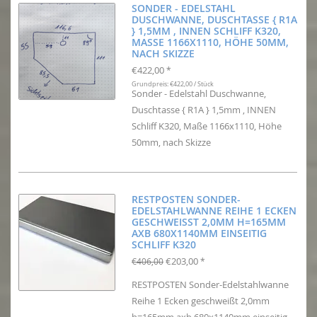
SONDER - EDELSTAHL
DUSCHWANNE, DUSCHTASSE { R1A
} 1,5MM , INNEN SCHLIFF K320,
MASSE 1166X1110, HÖHE 50MM, N
ACH SKIZZE
€422,00
*
Grundpreis: €422,00 / Stück
Sonder - Edelstahl Duschwanne,
Duschtasse { R1A } 1,5mm , INNEN
Schliff K320, Maße 1166x1110, Höhe
50mm, nach Skizze
RESTPOSTEN SONDER-
EDELSTAHLWANNE REIHE 1 ECKEN
GESCHWEISST 2,0MM H=165MM A
XB 680X1140MM EINSEITIG S
CHLIFF K320
€203,00
€406,00
*
RESTPOSTEN Sonder-Edelstahlwanne
Reihe 1 Ecken geschweißt 2,0mm