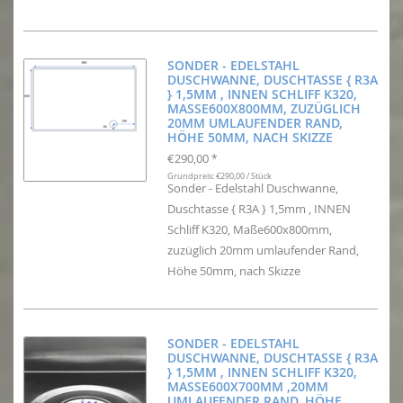
SONDER - EDELSTAHL
DUSCHWANNE, DUSCHTASSE { R3A
} 1,5MM , INNEN SCHLIFF K320,
MASSE600X800MM, ZUZÜGLICH
20MM UMLAUFENDER RAND, H
ÖHE 50MM, NACH SKIZZE
€290,00
*
Grundpreis: €290,00 / Stück
Sonder - Edelstahl Duschwanne,
Duschtasse { R3A } 1,5mm , INNEN
Schliff K320, Maße600x800mm,
zuzüglich 20mm umlaufender Rand,
Höhe 50mm, nach Skizze
SONDER - EDELSTAHL
DUSCHWANNE, DUSCHTASSE { R3A
} 1,5MM , INNEN SCHLIFF K320,
MASSE600X700MM ,20MM U
MLAUFENDER RAND, HÖHE 2