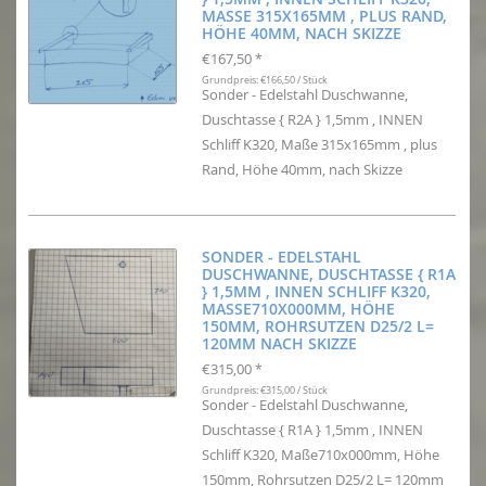
MASSE 315X165MM , PLUS RAND, H
ÖHE 40MM, NACH SKIZZE
€167,50
*
Grundpreis: €166,50 / Stück
Sonder - Edelstahl Duschwanne,
Duschtasse { R2A } 1,5mm , INNEN
Schliff K320, Maße 315x165mm , plus
Rand, Höhe 40mm, nach Skizze
SONDER - EDELSTAHL
DUSCHWANNE, DUSCHTASSE { R1A
} 1,5MM , INNEN SCHLIFF K320,
MASSE710X000MM, HÖHE 1
50MM, ROHRSUTZEN D25/2 L= 1
20MM NACH SKIZZE
€315,00
*
Grundpreis: €315,00 / Stück
Sonder - Edelstahl Duschwanne,
Duschtasse { R1A } 1,5mm , INNEN
Schliff K320, Maße710x000mm, Höhe
150mm, Rohrsutzen D25/2 L= 120mm