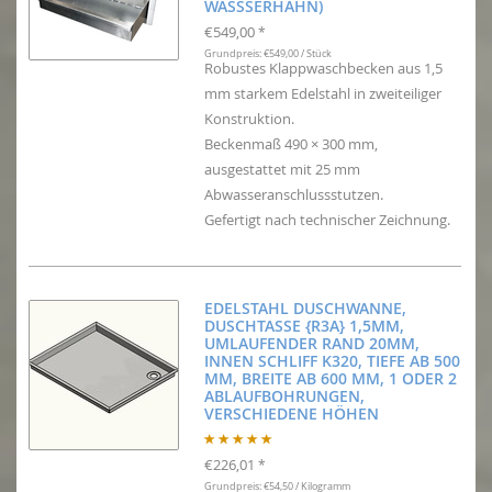
WASSSERHAHN)
€549,00
*
Grundpreis: €549,00 / Stück
Robustes Klappwaschbecken aus 1,5
mm starkem Edelstahl in zweiteiliger
Konstruktion.
Beckenmaß 490 × 300 mm,
ausgestattet mit 25 mm
Abwasseranschlussstutzen.
Gefertigt nach technischer Zeichnung.
EDELSTAHL DUSCHWANNE,
DUSCHTASSE {R3A} 1,5MM,
UMLAUFENDER RAND 20MM,
INNEN SCHLIFF K320, TIEFE AB 500
MM, BREITE AB 600 MM, 1 ODER 2
ABLAUFBOHRUNGEN,
VERSCHIEDENE HÖHEN
€226,01
*
Grundpreis: €54,50 / Kilogramm