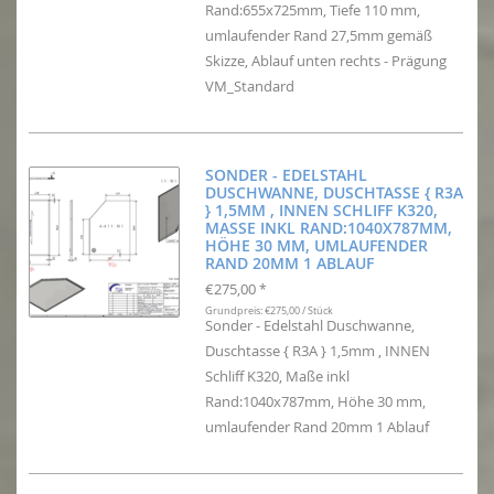
Rand:655x725mm, Tiefe 110 mm,
umlaufender Rand 27,5mm gemäß
Skizze, Ablauf unten rechts - Prägung
VM_Standard
SONDER - EDELSTAHL
DUSCHWANNE, DUSCHTASSE { R3A
} 1,5MM , INNEN SCHLIFF K320,
MASSE INKL RAND:1040X787MM, H
ÖHE 30 MM, UMLAUFENDER R
AND 20MM 1 ABLAUF
€275,00
*
Grundpreis: €275,00 / Stück
Sonder - Edelstahl Duschwanne,
Duschtasse { R3A } 1,5mm , INNEN
Schliff K320, Maße inkl
Rand:1040x787mm, Höhe 30 mm,
umlaufender Rand 20mm 1 Ablauf