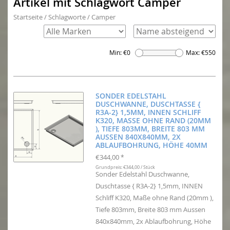
Artikel mit Schlagwort Camper
Startseite
/
Schlagworte
/
Camper
Min: €
0
Max: €
550
SONDER EDELSTAHL
DUSCHWANNE, DUSCHTASSE {
R3A-2} 1,5MM, INNEN SCHLIFF
K320, MASSE OHNE RAND (20MM )
, TIEFE 803MM, BREITE 803 MM A
USSEN 840X840MM, 2X A
BLAUFBOHRUNG, HÖHE 40MM
€344,00
*
Grundpreis: €344,00 / Stück
Sonder Edelstahl Duschwanne,
Duschtasse { R3A-2} 1,5mm, INNEN
Schliff K320, Maße ohne Rand (20mm ),
Tiefe 803mm, Breite 803 mm Aussen
840x840mm, 2x Ablaufbohrung, Höhe