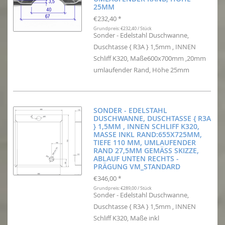
5MM
€232,40
*
Grundpreis: €232,40 / Stück
Sonder - Edelstahl Duschwanne,
Duschtasse { R3A } 1,5mm , INNEN
Schliff K320, Maße600x700mm ,20mm
umlaufender Rand, Höhe 25mm
SONDER - EDELSTAHL
DUSCHWANNE, DUSCHTASSE { R3A
} 1,5MM , INNEN SCHLIFF K320,
MASSE INKL RAND:655X725MM, T
IEFE 110 MM, UMLAUFENDER R
AND 27,5MM GEMÄSS SKIZZE, AB
LAUF UNTEN RECHTS - PR
ÄGUNG VM_STANDARD
€346,00
*
Grundpreis: €289,00 / Stück
Sonder - Edelstahl Duschwanne,
Duschtasse { R3A } 1,5mm , INNEN
Schliff K320, Maße inkl