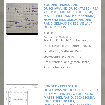
SONDER - EDELSTAHL
DUSCHWANNE, DUSCHTASSE { R3A
} 1,5MM , INNEN SCHLIFF K320,
MASSE INKL RAND: 595X660MM, H
ÖHE 40 MM, UMLAUFENDER R
AND GEMÄSS SKIZZE, ABLAUF OB
EN RECHTS.
€289,00
*
Grundpreis: €289,00 / Stück
Sonder - Edelstahl Duschwanne,
Duschtasse { R3A } 1,5mm , INNEN
Schliff K320, Maße inkl Rand:
595x660mm, Höhe 40 mm,
umlaufender Rand gemäß Skizze,
Ablauf oben rechts.
SONDER - EDELSTAHL
DUSCHWANNE, DUSCHTASSE { R3A
} 1,5MM , INNEN SCHLIFF K320,
MASSE INKL RAND: 590X630MM, I
NNENTIEFE 80 MM, U
MLAUFENDER RAND GEMÄSS SK