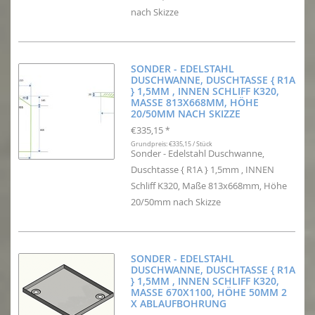
nach Skizze
SONDER - EDELSTAHL
DUSCHWANNE, DUSCHTASSE { R1A
} 1,5MM , INNEN SCHLIFF K320,
MASSE 813X668MM, HÖHE 2
0/50MM NACH SKIZZE
€335,15
*
Grundpreis: €335,15 / Stück
Sonder - Edelstahl Duschwanne,
Duschtasse { R1A } 1,5mm , INNEN
Schliff K320, Maße 813x668mm, Höhe
20/50mm nach Skizze
SONDER - EDELSTAHL
DUSCHWANNE, DUSCHTASSE { R1A
} 1,5MM , INNEN SCHLIFF K320,
MASSE 670X1100, HÖHE 50MM 2 X
ABLAUFBOHRUNG