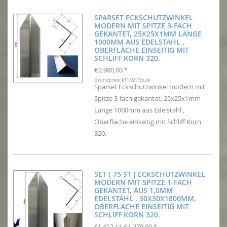
SPARSET ECKSCHUTZWINKEL
MODERN MIT SPITZE 3-FACH
GEKANTET, 25X25X1MM LÄNGE
1000MM AUS EDELSTAHL ,
OBERFLÄCHE EINSEITIG MIT
SCHLIFF KORN 320.
€2.980,00
*
Grundpreis: €11,92 / Stück
Sparset Eckschutzwinkel modern mit
Spitze 3-fach gekantet, 25x25x1mm
Länge 1000mm aus Edelstahl ,
Oberfläche einseitig mit Schliff Korn
320.
SET [ 75 ST ] ECKSCHUTZWINKEL
MODERN MIT SPITZE 1-FACH
GEKANTET, AUS 1,0MM
EDELSTAHL , 30X30X1800MM,
OBERFLÄCHE EINSEITIG MIT
SCHLIFF KORN 320.
€1.279,90
€1.422,11
*