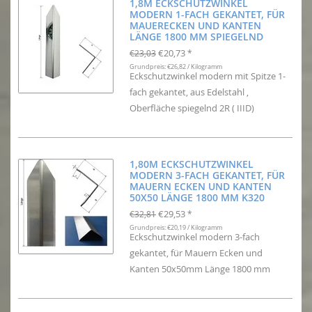
1,8M ECKSCHUTZWINKEL
MODERN 1-FACH GEKANTET, FÜR
MAUERECKEN UND KANTEN
LÄNGE 1800 MM SPIEGELND
€20,73
€23,03
*
Grundpreis: €26,82 / Kilogramm
Eckschutzwinkel modern mit Spitze 1-
fach gekantet, aus Edelstahl ,
Oberfläche spiegelnd 2R ( IIID)
1,80M ECKSCHUTZWINKEL
MODERN 3-FACH GEKANTET, FÜR
MAUERN ECKEN UND KANTEN
50X50 LÄNGE 1800 MM K320
€29,53
€32,81
*
Grundpreis: €20,19 / Kilogramm
Eckschutzwinkel modern 3-fach
gekantet, für Mauern Ecken und
Kanten 50x50mm Länge 1800 mm