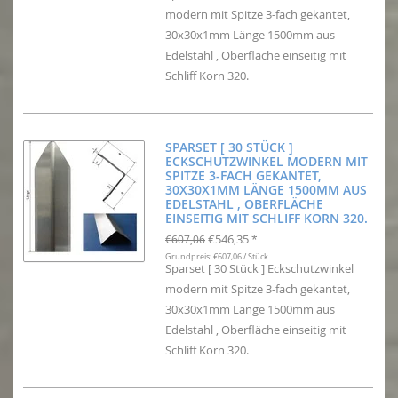
modern mit Spitze 3-fach gekantet,
30x30x1mm Länge 1500mm aus
Edelstahl , Oberfläche einseitig mit
Schliff Korn 320.
SPARSET [ 30 STÜCK ]
ECKSCHUTZWINKEL MODERN MIT
SPITZE 3-FACH GEKANTET,
30X30X1MM LÄNGE 1500MM AUS
EDELSTAHL , OBERFLÄCHE
EINSEITIG MIT SCHLIFF KORN 320.
€546,35
€607,06
*
Grundpreis: €607,06 / Stück
Sparset [ 30 Stück ] Eckschutzwinkel
modern mit Spitze 3-fach gekantet,
30x30x1mm Länge 1500mm aus
Edelstahl , Oberfläche einseitig mit
Schliff Korn 320.