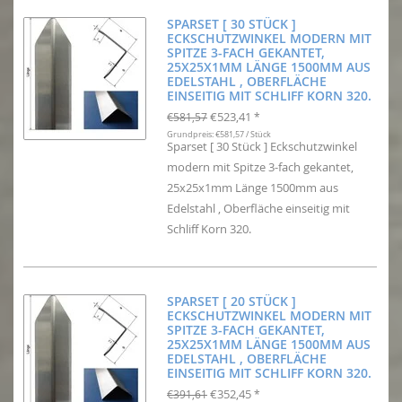
SPARSET [ 30 STÜCK ]
ECKSCHUTZWINKEL MODERN MIT
SPITZE 3-FACH GEKANTET,
25X25X1MM LÄNGE 1500MM AUS
EDELSTAHL , OBERFLÄCHE
EINSEITIG MIT SCHLIFF KORN 320.
€523,41
€581,57
*
Grundpreis: €581,57 / Stück
Sparset [ 30 Stück ] Eckschutzwinkel
modern mit Spitze 3-fach gekantet,
25x25x1mm Länge 1500mm aus
Edelstahl , Oberfläche einseitig mit
Schliff Korn 320.
SPARSET [ 20 STÜCK ]
ECKSCHUTZWINKEL MODERN MIT
SPITZE 3-FACH GEKANTET,
25X25X1MM LÄNGE 1500MM AUS
EDELSTAHL , OBERFLÄCHE
EINSEITIG MIT SCHLIFF KORN 320.
€352,45
€391,61
*