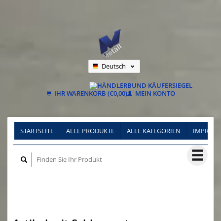
Deutsch
Nederlands
Français
IHR WARENKORB (€0,00)
MEIN KONTO
STARTSEITE
ALLE PRODUKTE
ALLE KATEGORIEN
IMPRES