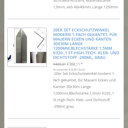
Sichtseite AUSSEN, Materialstärke
1,0mm, axb 40x40mm, Länge 1250mm
20ER SET ECKSCHUTZWINKEL
MODERN 1-FACH GEKANTET, FÜR
MAUERN ECKEN UND KANTEN
30X30M LÄNGE
1200MM,BLECHSTÄRKE 1,5MM
K320 ,1 ST.HIGH-TECH- KLEB- UND
DICHTSTOFF -290ML, GRAU
€368,11
€409,01
*
Grundpreis: €18,38 / Stück
-20er Set Eckschutzwinkel modern 1-
fach gekantet, für Mauern Ecken und
Kanten 30x30m Länge
1200mm,Blechstärke 1,5mm K320 ,1
St.High-Tech- Kleb- und Dichtstoff
-290ml, grau