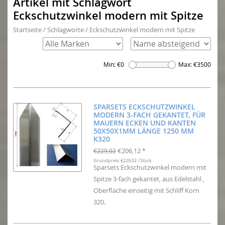
Artikel mit Schlagwort
Eckschutzwinkel modern mit Spitze
Startseite
/
Schlagworte
/
Eckschutzwinkel modern mit Spitze
Min: €
0
Max: €
3500
SPARSETS ECKSCHUTZWINKEL
MODERN 3-FACH GEKANTET, FÜR
MAUERN ECKEN UND KANTEN
50X50X1MM LÄNGE 1250 MM
K320
€206,12
€229,02
*
Grundpreis: €229,02 / Stück
Sparsets Eckschutzwinkel modern mit
Spitze 3-fach gekantet, aus Edelstahl ,
Oberfläche einseitig mit Schliff Korn
320.