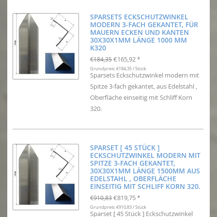
SPARSETS ECKSCHUTZWINKEL
MODERN 3-FACH GEKANTET, FÜR
MAUERN ECKEN UND KANTEN
30X30X1MM LÄNGE 1000 MM
K320
€165,92
€184,35
*
Grundpreis: €184,35 / Stück
Sparsets Eckschutzwinkel modern mit
Spitze 3-fach gekantet, aus Edelstahl ,
Oberfläche einseitig mit Schliff Korn
320.
SPARSET [ 45 STÜCK ]
ECKSCHUTZWINKEL MODERN MIT
SPITZE 3-FACH GEKANTET,
30X30X1MM LÄNGE 1500MM AUS
EDELSTAHL , OBERFLÄCHE
EINSEITIG MIT SCHLIFF KORN 320.
€819,75
€910,83
*
Grundpreis: €910,83 / Stück
Sparset [ 45 Stück ] Eckschutzwinkel