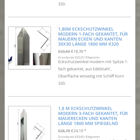
320.
1,80M ECKSCHUTZWINKEL
MODERN 1-FACH GEKANTET, FÜR
MAUERN ECKEN UND KANTEN
30X30 LÄNGE 1800 MM K320
€18,39
€20,43
*
Grundpreis: €23,23 / Kilogramm
Eckschutzwinkel modern mit Spitze 1-
fach gekantet, aus Edelstahl ,
Oberfläche einseitig mit Schliff Korn
320.
1,8 M ECKSCHUTZWINKEL
MODERN 3-FACH GEKANTET, FÜR
MAUERECKEN UND KANTEN
LÄNGE 1800 MM SPIEGELND
€24,10
€26,78
*
Grundpreis: €29,49 / Kilogramm