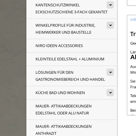
KANTENSCHUTZWINKEL
ECKSCHUTZSCHIENE 3-FACH GEKANTET
In
WINKELPROFILE FÜR INDUSTRIE,
HEIMWERKER UND BAUSTELLE
T
Gee
NIRO IDEEN ACCESSORIES
Lä
A
KLEINTEILE EDELSTAHL + ALUMINIUM
Auc
LÖSUNGEN FÜR DEN
Wir
GASTRONOMIEBEREICH UND HANDEL
Si
Fra
KÜCHE BAD UND WOHNEN
Tel
ema
MAUER- ATTIKAABDECKUNGEN
Bei
EDELSTAHL ODER ALU NATUR
die
lei
MAUER- ATTIKAABDECKUNGEN
Be
ANTHRAZIT