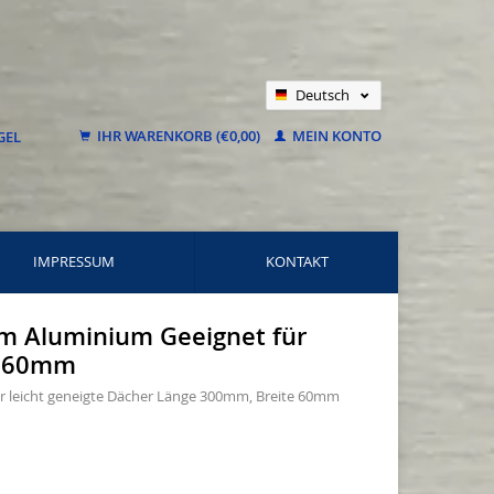
Deutsch
Nederlands
IHR WARENKORB (€0,00)
MEIN KONTO
Français
IMPRESSUM
KONTAKT
mm Aluminium Geeignet für
e 60mm
ür leicht geneigte Dächer Länge 300mm, Breite 60mm