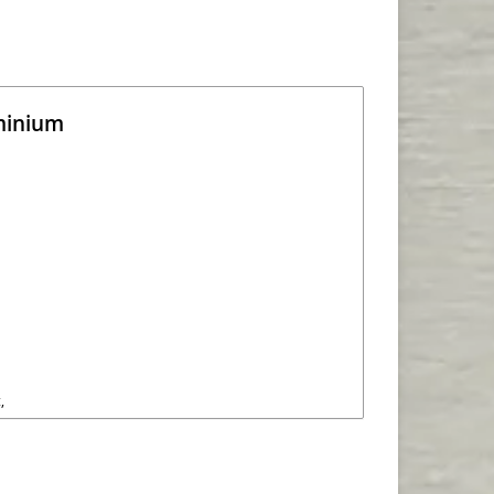
minium
,
inen
er