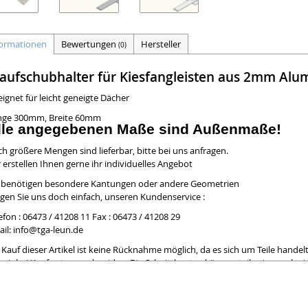
formationen
Bewertungen
Hersteller
(0)
raufschubhalter für Kiesfangleisten aus 2mm Alu
ignet für leicht geneigte Dächer
nge 300mm, Breite 60mm
lle angegebenen Maße sind Außenmaße!
h größere Mengen sind lieferbar, bitte bei uns anfragen.
 erstellen Ihnen gerne ihr individuelles Angebot
e benötigen besondere Kantungen oder andere Geometrien
gen Sie uns doch einfach, unseren Kundenservice :
efon : 06473 / 41208 11 Fax : 06473 / 41208 29
il:
info@tga-leun.de
 Kauf dieser Artikel ist keine Rücknahme möglich, da es sich um Teile handelt
 wir bei Kauf extra zuschneiden. Die Schnittkanten können teilweise noch e
chten Grat aufweisen. Leichte Kratzer auf nicht folierten Seiten können bei d
arbeitung entstehen und sind kein Mangel