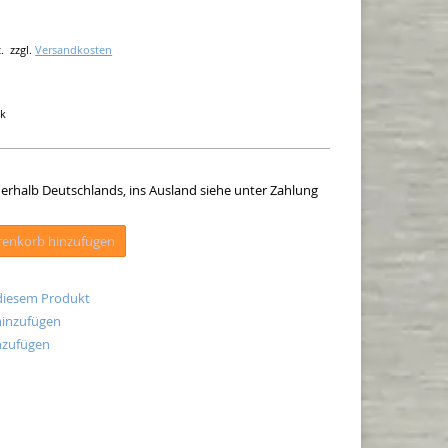
.
zzgl.
Versandkosten
ck
innerhalb Deutschlands, ins Ausland siehe unter Zahlung
enkorb hinzufügen
 diesem Produkt
hinzufügen
nzufügen