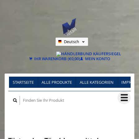
Deutsch
Nederlands
Français
IHR WARENKORB (€0,00)
MEIN KONTO
STARTSEITE
ALLE PRODUKTE
ALLE KATEGORIEN
IMPRES