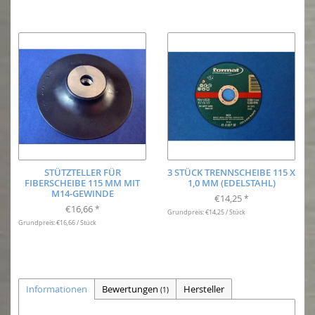
STÜTZTELLER FÜR
3 STÜCK TRENNSCHEIBE 115 X
FIBERSCHEIBE 115 MM MIT
1,0 MM (EDELSTAHL)
M14-GEWINDE
€14,25
*
€16,66
*
Grundpreis: €14,25 / Stück
Grundpreis: €16,66 / Stück
Informationen
Bewertungen
Hersteller
(1)