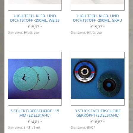
HIGH-TECH- KLEB- UND
HIGH-TECH- KLEB- UND
DICHTSTOFF -290ML, WEISS
DICHTSTOFF -290ML, GRAU
€15,37
€15,37
*
*
Grundpreis: €64,42 / Liter
Grundpreis: €64,42 / Liter
5 STÜCK FIBERSCHEIBE 115
3 STÜCK FÄCHERSCHEIBE
MM (EDELSTAHL)
GEKRÖPFT (EDELSTAHL)
€14,81
€18,87
*
*
Grundpreis: €14,81 / Stück
Grundpreis: €5,99 /