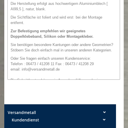
Die Herstellung erfolgt aus hochwertigem Aluminiumblech [
Al99,5 ], natur, blank.
Die Sichtfläche ist foliert und wird erst bei der Montage
entfernt.
Zur Befestigung empfehlen wir geeignetes
Doppelklebeband,
Silikon oder
Montagekleber.
Sie benötigen besondere Kantungen oder andere Geometrien
?
Stöbern Sie doch einfach mal in unseren anderen Kategorien.
O
der
Sie
fragen einfach unseren
Kundenservice:
Telefon : 06473 / 41208 11 Fax : 06473 / 41208 29
email:
info@versandmetall.de
Die Schnittkanten können in Ausnahmefällen noch einen
leichten Grat aufweisen. Alle Maße sind, wenn nicht explizit
anders angegeben, Außenmaße! Maßtoleranzen: Breite +/- 0,5
mm Längen +/- 2 mm
Versandmetall
Kundendienst