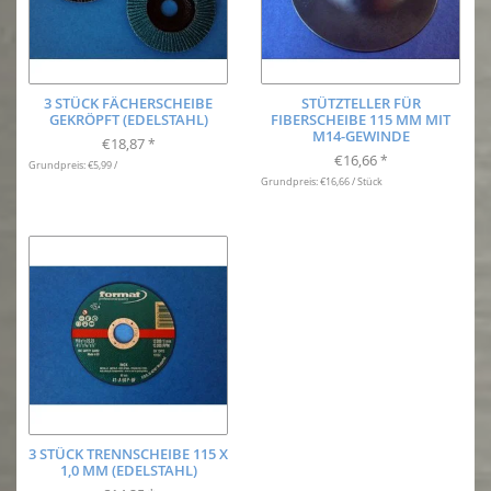
3 STÜCK FÄCHERSCHEIBE
STÜTZTELLER FÜR
GEKRÖPFT (EDELSTAHL)
FIBERSCHEIBE 115 MM MIT
M14-GEWINDE
€18,87
*
€16,66
*
Grundpreis: €5,99 /
Grundpreis: €16,66 / Stück
3 STÜCK TRENNSCHEIBE 115 X
1,0 MM (EDELSTAHL)