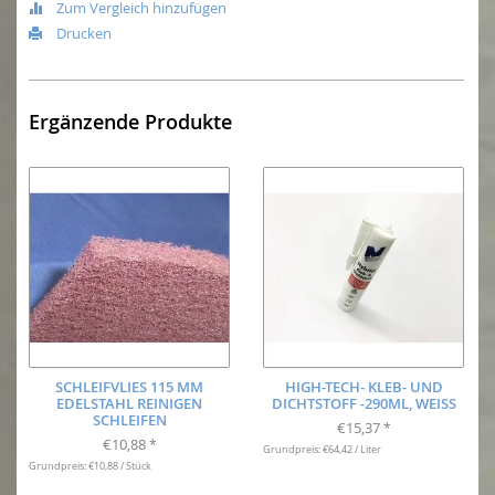
Zum Vergleich hinzufügen
Drucken
Ergänzende Produkte
SCHLEIFVLIES 115 MM
HIGH-TECH- KLEB- UND
EDELSTAHL REINIGEN
DICHTSTOFF -290ML, WEISS
SCHLEIFEN
€15,37
*
€10,88
*
Grundpreis: €64,42 / Liter
Grundpreis: €10,88 / Stück