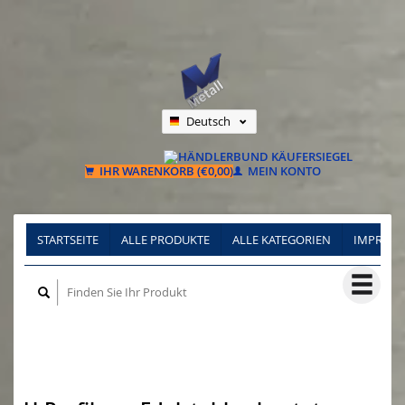
Deutsch
Nederlands
Français
IHR WARENKORB (€0,00)
MEIN KONTO
STARTSEITE
ALLE PRODUKTE
ALLE KATEGORIEN
IMPRES