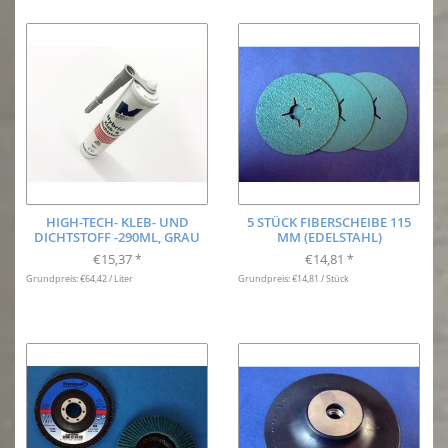
HIGH-TECH- KLEB- UND
5 STÜCK FIBERSCHEIBE 115
DICHTSTOFF -290ML, GRAU
MM (EDELSTAHL)
€15,37
€14,81
*
*
Grundpreis: €64,42 / Liter
Grundpreis: €14,81 / Stück