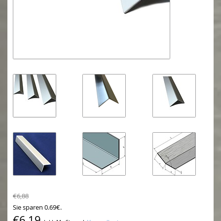
€6,88
Sie sparen 0.69€.
€6,19