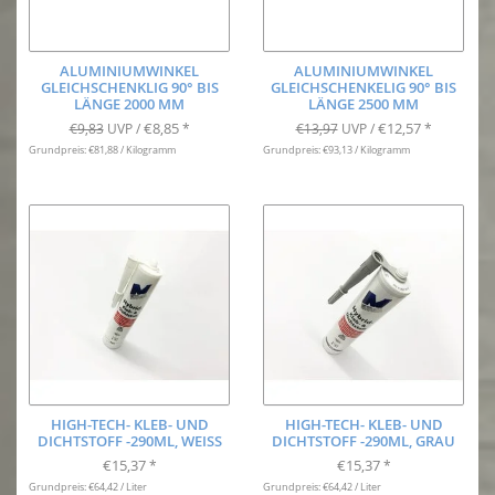
ALUMINIUMWINKEL
ALUMINIUMWINKEL
GLEICHSCHENKLIG 90° BIS
GLEICHSCHENKELIG 90° BIS
LÄNGE 2000 MM
LÄNGE 2500 MM
€8,85
€12,57
€9,83
UVP /
*
€13,97
UVP /
*
Grundpreis: €81,88 / Kilogramm
Grundpreis: €93,13 / Kilogramm
HIGH-TECH- KLEB- UND
HIGH-TECH- KLEB- UND
DICHTSTOFF -290ML, WEISS
DICHTSTOFF -290ML, GRAU
€15,37
€15,37
*
*
Grundpreis: €64,42 / Liter
Grundpreis: €64,42 / Liter