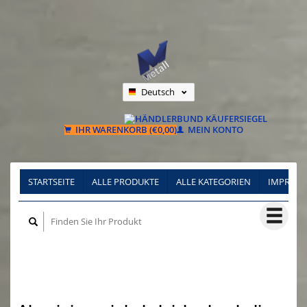
Deutsch
Nederlands
Français
IHR WARENKORB (€0,00)
MEIN KONTO
STARTSEITE
ALLE PRODUKTE
ALLE KATEGORIEN
IMPRES