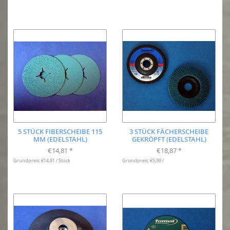
5 STÜCK FIBERSCHEIBE 115
3 STÜCK FÄCHERSCHEIBE
MM (EDELSTAHL)
GEKRÖPFT (EDELSTAHL)
€14,81
€18,87
*
*
Grundpreis: €14,81 / Stück
Grundpreis: €5,99 /