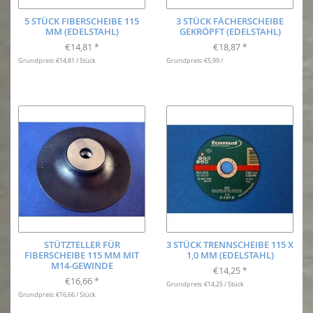
5 STÜCK FIBERSCHEIBE 115
3 STÜCK FÄCHERSCHEIBE
MM (EDELSTAHL)
GEKRÖPFT (EDELSTAHL)
€14,81
€18,87
*
*
Grundpreis: €14,81 / Stück
Grundpreis: €5,99 /
STÜTZTELLER FÜR
3 STÜCK TRENNSCHEIBE 115 X
FIBERSCHEIBE 115 MM MIT
1,0 MM (EDELSTAHL)
M14-GEWINDE
€14,25
*
€16,66
*
Grundpreis: €14,25 / Stück
Grundpreis: €16,66 / Stück