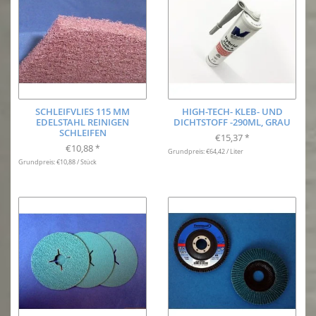
SCHLEIFVLIES 115 MM
HIGH-TECH- KLEB- UND
EDELSTAHL REINIGEN
DICHTSTOFF -290ML, GRAU
SCHLEIFEN
€15,37
*
€10,88
*
Grundpreis: €64,42 / Liter
Grundpreis: €10,88 / Stück