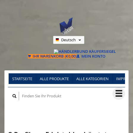
Deutsch
Nederlands
Français
IHR WARENKORB (€0,00)
MEIN KONTO
STARTSEITE
ALLE PRODUKTE
ALLE KATEGORIEN
IMPRES