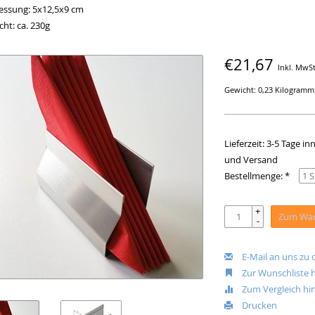
ssung: 5x12,5x9 cm
ht: ca. 230g
€21,67
Inkl. MwSt
Gewicht: 0,23 Kilogramm
Lieferzeit: 3-5 Tage 
und Versand
Bestellmenge: *
+
Zum War
-
E-Mail an uns zu
Zur Wunschliste 
Zum Vergleich hi
Drucken