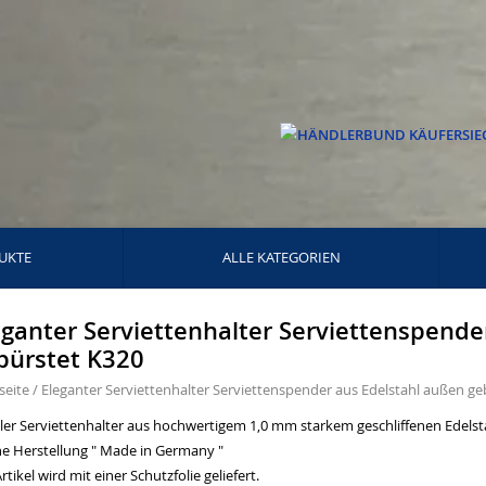
UKTE
ALLE KATEGORIEN
eganter Serviettenhalter Serviettenspende
bürstet K320
seite
/
Eleganter Serviettenhalter Serviettenspender aus Edelstahl außen ge
iler Serviettenhalter aus hochwertigem 1,0 mm starkem geschliffenen Edelst
ne Herstellung " Made in Germany "
rtikel wird mit einer Schutzfolie geliefert.