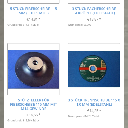
5 STÜCK FIBERSCHEIBE 115
3 STÜCK FÄCHERSCHEIBE
MM (EDELSTAHL)
GEKRÖPFT (EDELSTAHL)
€14,81
€18,87
*
*
Grundpreis: €14,81 / Stück
Grundpreis: €5,99 /
STÜTZTELLER FÜR
3 STÜCK TRENNSCHEIBE 115 X
FIBERSCHEIBE 115 MM MIT
1,0 MM (EDELSTAHL)
M14-GEWINDE
€14,25
*
€16,66
*
Grundpreis: €14,25 / Stück
Grundpreis: €16,66 / Stück