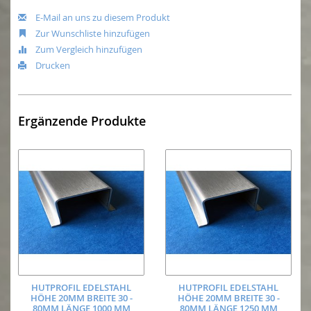
E-Mail an uns zu diesem Produkt
Zur Wunschliste hinzufügen
Zum Vergleich hinzufügen
Drucken
Ergänzende Produkte
HUTPROFIL EDELSTAHL
HUTPROFIL EDELSTAHL
HÖHE 20MM BREITE 30 -
HÖHE 20MM BREITE 30 -
80MM LÄNGE 1000 MM
80MM LÄNGE 1250 MM