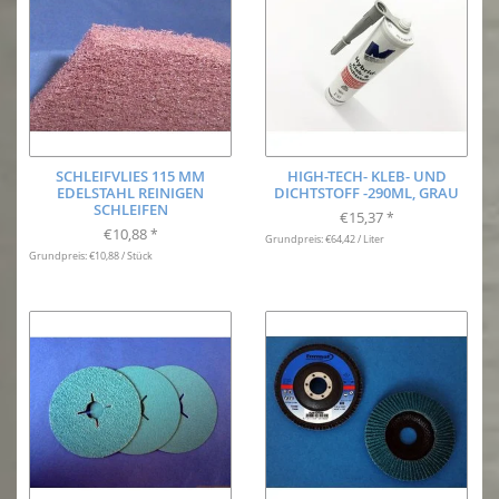
SCHLEIFVLIES 115 MM
HIGH-TECH- KLEB- UND
EDELSTAHL REINIGEN
DICHTSTOFF -290ML, GRAU
SCHLEIFEN
€15,37
*
€10,88
*
Grundpreis: €64,42 / Liter
Grundpreis: €10,88 / Stück