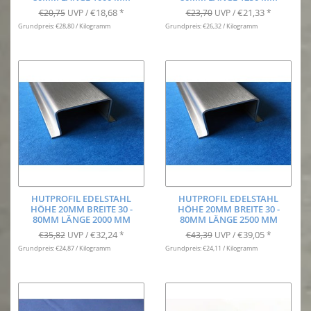
€18,68
€21,33
€20,75
UVP /
*
€23,70
UVP /
*
Grundpreis: €28,80 / Kilogramm
Grundpreis: €26,32 / Kilogramm
HUTPROFIL EDELSTAHL
HUTPROFIL EDELSTAHL
HÖHE 20MM BREITE 30 -
HÖHE 20MM BREITE 30 -
80MM LÄNGE 2000 MM
80MM LÄNGE 2500 MM
€32,24
€39,05
€35,82
UVP /
*
€43,39
UVP /
*
Grundpreis: €24,87 / Kilogramm
Grundpreis: €24,11 / Kilogramm