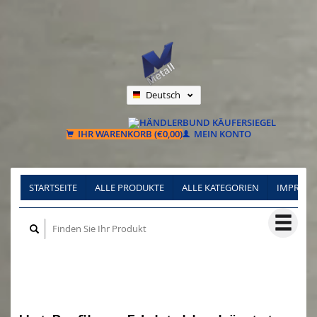
Deutsch
Nederlands
Français
IHR WARENKORB (€0,00)
MEIN KONTO
STARTSEITE
ALLE PRODUKTE
ALLE KATEGORIEN
IMPRES