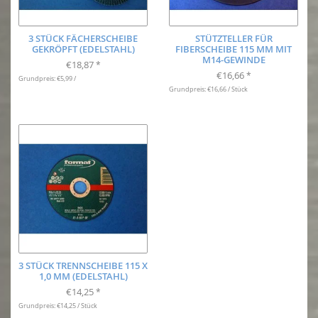
3 STÜCK FÄCHERSCHEIBE
STÜTZTELLER FÜR
GEKRÖPFT (EDELSTAHL)
FIBERSCHEIBE 115 MM MIT
M14-GEWINDE
€18,87
*
€16,66
*
Grundpreis: €5,99 /
Grundpreis: €16,66 / Stück
3 STÜCK TRENNSCHEIBE 115 X
1,0 MM (EDELSTAHL)
€14,25
*
Grundpreis: €14,25 / Stück