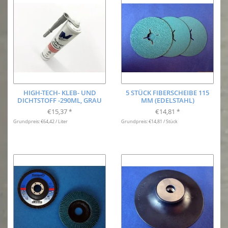
HIGH-TECH- KLEB- UND
5 STÜCK FIBERSCHEIBE 115
DICHTSTOFF -290ML, GRAU
MM (EDELSTAHL)
€15,37
€14,81
*
*
Grundpreis: €64,42 / Liter
Grundpreis: €14,81 / Stück