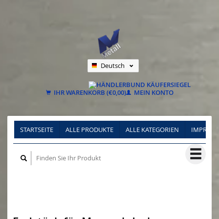
Deutsch
Nederlands
Français
IHR WARENKORB (€0,00)
MEIN KONTO
STARTSEITE
ALLE PRODUKTE
ALLE KATEGORIEN
IMPRES