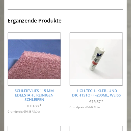
Ergänzende Produkte
SCHLEIFVLIES 115 MM
HIGH-TECH- KLEB- UND
EDELSTAHL REINIGEN
DICHTSTOFF -290ML, WEISS
SCHLEIFEN
€15,37
*
€10,88
*
Grundpreis: €64,42 / Liter
Grundpreis: €10,88 / Stück